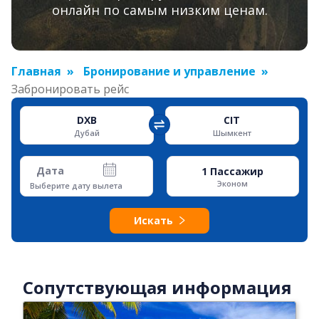
онлайн по самым низким ценам.
Главная
Бронирование и управление
Забронировать рейс
DXB
CIT
Дубай
Шымкент
Дата
1
Пассажир
Эконом
Выберите дату вылета
Искать
Сопутствующая информация