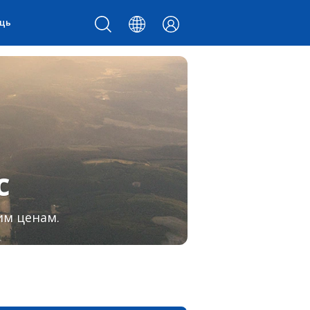
щь
с
им ценам.