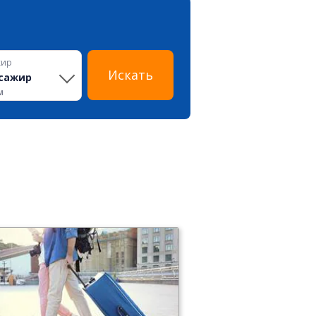
жир
Искать
сажир
м