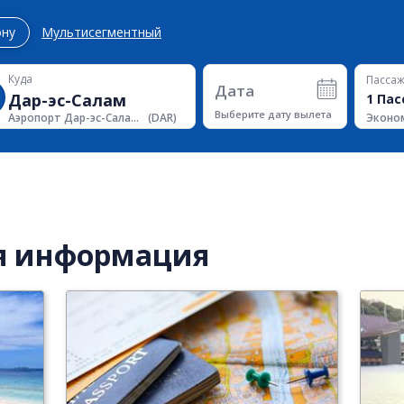
ону
Мультисегментный
Куда
Пасса
Дата
1
Пас
Выберите дату вылета
Эконо
Аэропорт Дар-эс-Салама
(
DAR
)
я информация