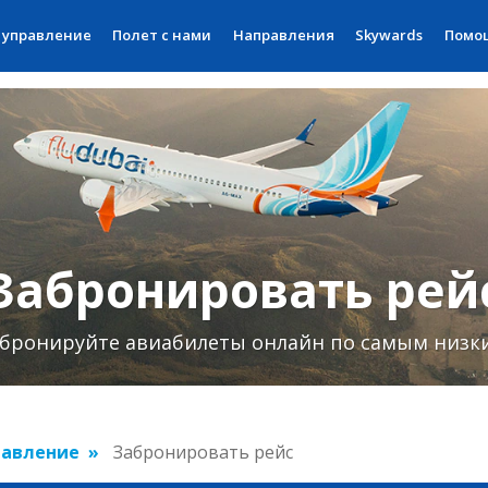
 управление
Полет с нами
Направления
Skywards
Помо
Забронировать рей
бронируйте авиабилеты онлайн по самым низк
равление
Забронировать рейс