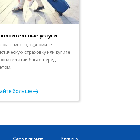
полнительные услуги
ерите место, оформите
истическую страховку или купите
олнительный багаж перед
етом.
найте больше
Самые низкие
Рейсы в