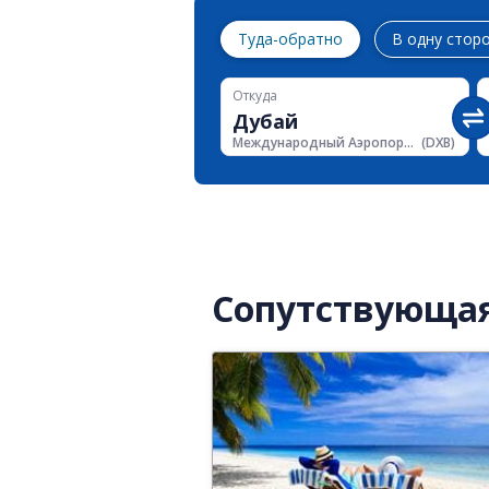
Туда-обратно
В одну стор
Откуда
Международный Аэропорт Дубая
(
DXB
)
Сопутствующа