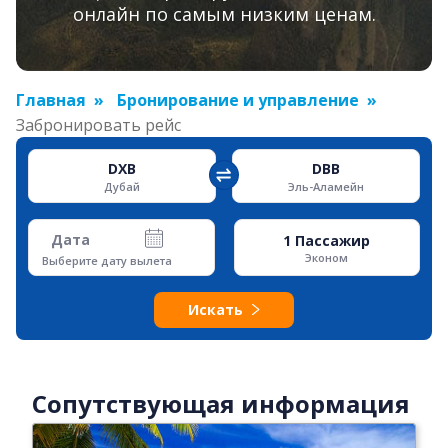
онлайн по самым низким ценам.
Главная
Бронирование и управление
Забронировать рейс
DXB
DBB
Дубай
Эль-Аламейн
Дата
1
Пассажир
Эконом
Выберите дату вылета
Искать
Сопутствующая информация