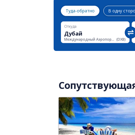
Туда-обратно
В одну стор
Откуда
Международный Аэропорт Дубая
(
DXB
)
Сопутствующа