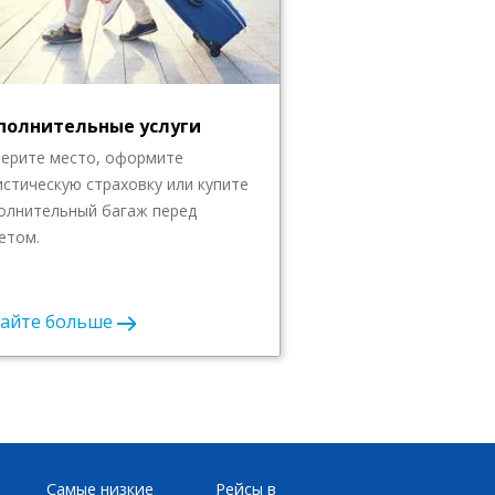
полнительные услуги
ерите место, оформите
истическую страховку или купите
олнительный багаж перед
етом.
найте больше
Самые низкие
Рейсы в