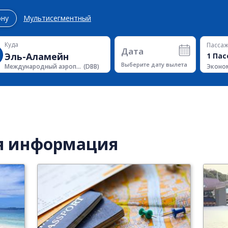
ону
Мультисегментный
Куда
Пасса
Дата
1
Пас
Выберите дату вылета
Эконо
Международный аэропорт Эль-Аламейн
(
DBB
)
я информация