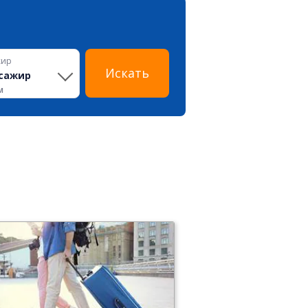
жир
Искать
сажир
м