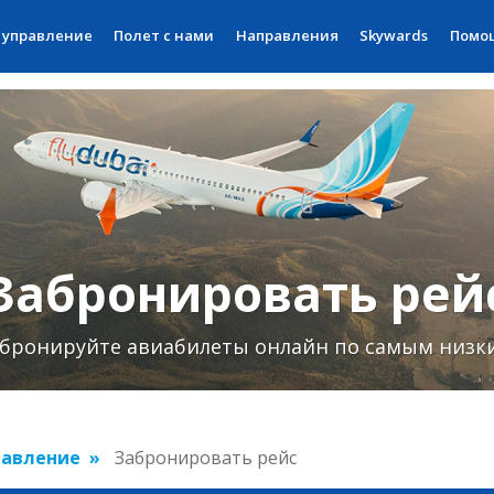
 управление
Полет с нами
Направления
Skywards
Помо
Забронировать рей
бронируйте авиабилеты онлайн по самым низк
равление
Забронировать рейс