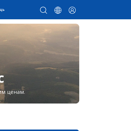
щь
с
им ценам.