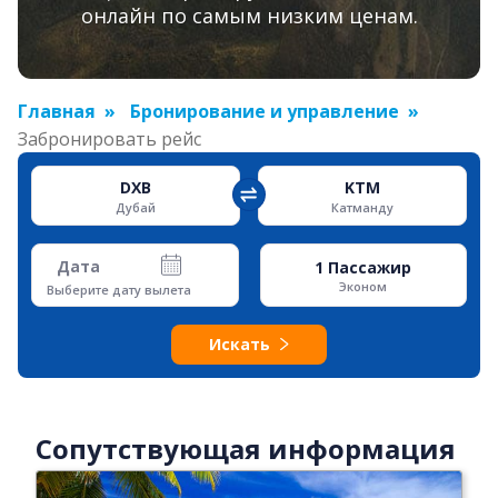
онлайн по самым низким ценам.
Главная
Бронирование и управление
Забронировать рейс
DXB
KTM
Дубай
Катманду
Дата
1
Пассажир
Эконом
Выберите дату вылета
Искать
Сопутствующая информация