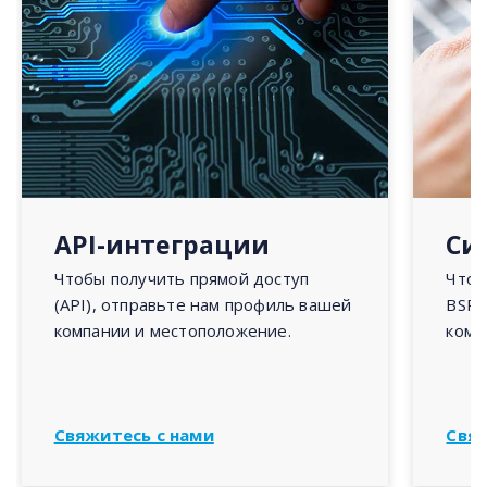
API-интеграции
Си
Чтобы получить прямой доступ
Чтоб
(API), отправьте нам профиль вашей
BSP,
компании и местоположение.
комп
Свяжитесь с нами
Свяж