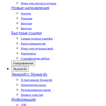
Идеи для летнего отдыха
Новые направления
Алеппо
Покхаре
Бенгази
Бангкок
Быстрые ссылки
Самые низкие тарифы
Карта маршрутов
Идеи для путешествий
Аэропорты
Стыковочные рейсы
Направления
Skywards
Эмирейтс Skywards
О программе Skywards
Накопление миль
Использование миль
Уровни участия
Информация
ЧЗВ