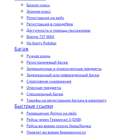
Бизнес-класс
Эконом-класс
Регистрация на рейс
Регистрация в городе
New
Доступность и помощь пассажирам
Boeing 737 MAX
На борту flydubai
Багаж
Ручная кладь
Регистрируемый багаж
Запрещенные и ограниченные предметы
Задержанный или поврежденный багаж
Спортивное снаряжение
Опасные предметы
Специальный багаж
Тарифы на регистрацию багажа в аэропорту
Быстрые ссылки
Разрешение Допуск на рейс
Рейсы через Терминал 3 (DXB)
Рейсы во время сезона Умры/Хаджа
Перелет во время беременности