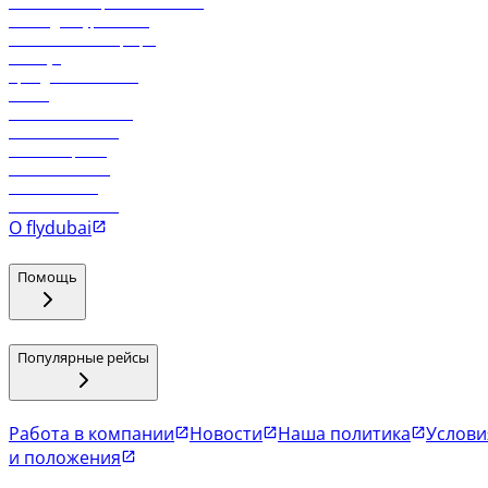
Реклама на бортовой системе
Логин для турагентов
Самые низкие тарифы
Holidays
Аренда автомобиля
Отели
Работа в компании
Рейсы в Тбилиси
Рейсы в Эр-Рияд
Рейсы в Маскат
Рейсы в Мале
Рейсы в Коломбо
О flydubai
Помощь
Популярные рейсы
Работа в компании
Новости
Наша политика
Услови
и положения