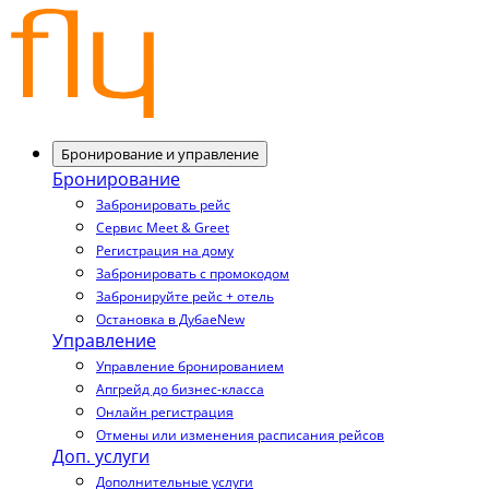
Бронирование и управление
Бронирование
Забронировать рейс
Сервис Meet & Greet
Регистрация на дому
Забронировать с промокодом
Забронируйте рейс + отель
Остановка в Дубае
New
Управление
Управление бронированием
Апгрейд до бизнес-класса
Онлайн регистрация
Отмены или изменения расписания рейсов
Доп. услуги
Дополнительные услуги