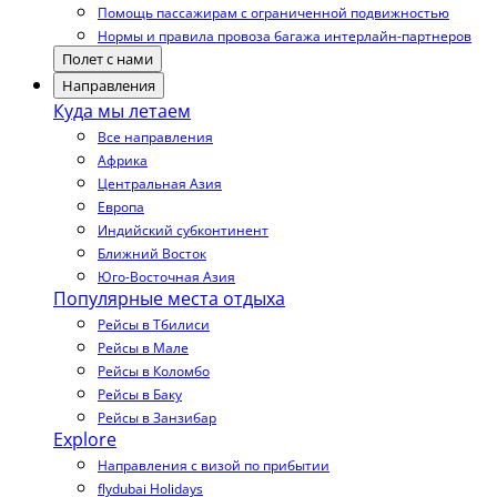
Помощь пассажирам с ограниченной подвижностью
Нормы и правила провоза багажа интерлайн-партнеров
Полет с нами
Направления
Куда мы летаем
Все направления
Африка
Центральная Азия
Европа
Индийский субконтинент
Ближний Восток
Юго-Восточная Азия
Популярные места отдыха
Рейсы в Тбилиси
Рейсы в Мале
Рейсы в Коломбо
Рейсы в Баку
Рейсы в Занзибар
Explore
Направления с визой по прибытии
flydubai Holidays