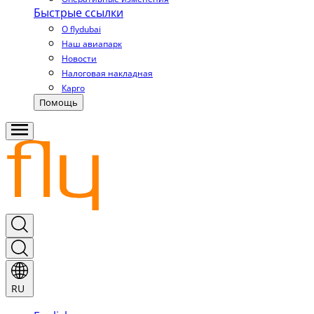
Быстрые ссылки
О flydubai
Наш авиапарк
Новости
Налоговая накладная
Карго
Помощь
RU