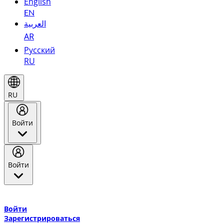
English
EN
العربية
AR
Русский
RU
RU
Войти
Войти
Добро пожаловать в Эмирейтс Skywards, программу лояльнос
авиакомпании Эмирейтс и теперь flydubai.
Войти
Зарегистрироваться