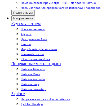
Помощь пассажирам с ограниченной подвижностью
Нормы и правила провоза багажа интерлайн-партнеров
Полет с нами
Направления
Куда мы летаем
Все направления
Африка
Центральная Азия
Европа
Индийский субконтинент
Ближний Восток
Юго-Восточная Азия
Популярные места отдыха
Рейсы в Тбилиси
Рейсы в Мале
Рейсы в Коломбо
Рейсы в Баку
Рейсы в Занзибар
Explore
Направления с визой по прибытии
flydubai Holidays