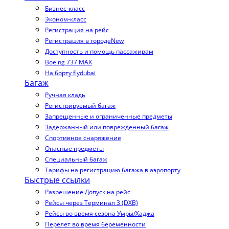
Бизнес-класс
Эконом-класс
Регистрация на рейс
Регистрация в городе
New
Доступность и помощь пассажирам
Boeing 737 MAX
На борту flydubai
Багаж
Ручная кладь
Регистрируемый багаж
Запрещенные и ограниченные предметы
Задержанный или поврежденный багаж
Спортивное снаряжение
Опасные предметы
Специальный багаж
Тарифы на регистрацию багажа в аэропорту
Быстрые ссылки
Разрешение Допуск на рейс
Рейсы через Терминал 3 (DXB)
Рейсы во время сезона Умры/Хаджа
Перелет во время беременности