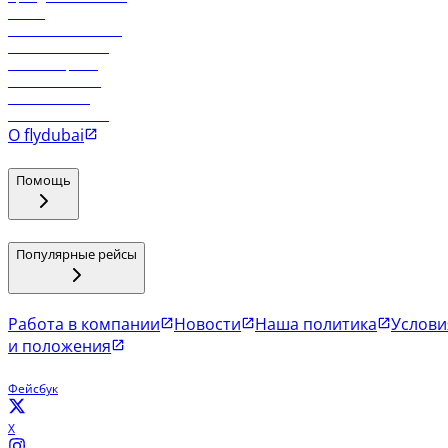
Отели
Работа в компании
Рейсы в Тбилиси
Рейсы в Эр-Рияд
Рейсы в Маскат
Рейсы в Мале
Рейсы в Коломбо
О flydubai
Помощь
Популярные рейсы
Работа в компании
Новости
Наша политика
Услови
и положения
Фейсбук
X