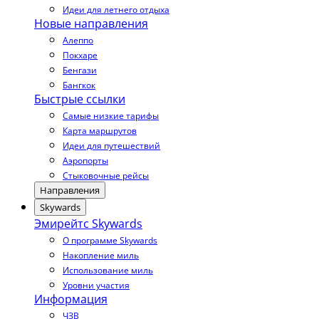
Идеи для летнего отдыха
Новые направления
Алеппо
Покхаре
Бенгази
Бангкок
Быстрые ссылки
Самые низкие тарифы
Карта маршрутов
Идеи для путешествий
Аэропорты
Стыковочные рейсы
Направления
Skywards
Эмирейтс Skywards
О программе Skywards
Накопление миль
Использование миль
Уровни участия
Информация
ЧЗВ