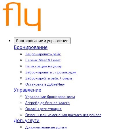
Бронирование и управление
Бронирование
Забронировать рейс
Сервис Meet & Greet
Регистрация на дому
Забронировать с промокодом
Забронируйте рейс + отель
Остановка в Дубае
New
Управление
Управление бронированием
Апгрейд до бизнес-класса
Онлайн регистрация
Отмены или изменения расписания рейсов
Доп. услуги
Дополнительные услуги