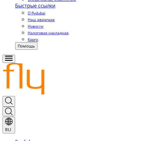
Быстрые ссылки
О flydubai
Наш авиапарк
Новости
Налоговая накладная
Карго
Помощь
RU