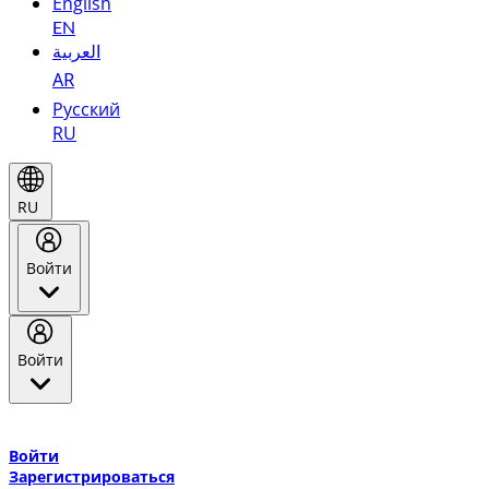
English
EN
العربية
AR
Русский
RU
RU
Войти
Войти
Добро пожаловать в Эмирейтс Skywards, программу лояльнос
авиакомпании Эмирейтс и теперь flydubai.
Войти
Зарегистрироваться