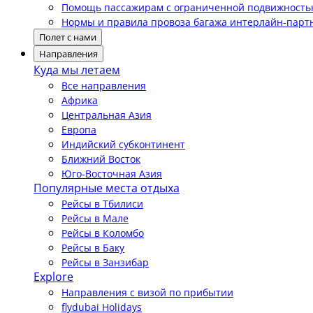
Помощь пассажирам с ограниченной подвижност
Нормы и правила провоза багажа интерлайн-парт
Полет с нами
Направления
Куда мы летаем
Все направления
Африка
Центральная Азия
Европа
Индийский субконтинент
Ближний Восток
Юго-Восточная Азия
Популярные места отдыха
Рейсы в Тбилиси
Рейсы в Мале
Рейсы в Коломбо
Рейсы в Баку
Рейсы в Занзибар
Explore
Направления с визой по прибытии
flydubai Holidays