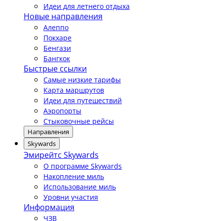
Идеи для летнего отдыха
Новые направления
Алеппо
Покхаре
Бенгази
Бангкок
Быстрые ссылки
Самые низкие тарифы
Карта маршрутов
Идеи для путешествий
Аэропорты
Стыковочные рейсы
Направления
Skywards
Эмирейтс Skywards
О программе Skywards
Накопление миль
Использование миль
Уровни участия
Информация
ЧЗВ