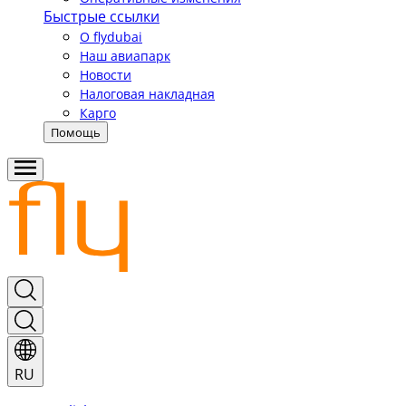
Быстрые ссылки
О flydubai
Наш авиапарк
Новости
Налоговая накладная
Карго
Помощь
RU