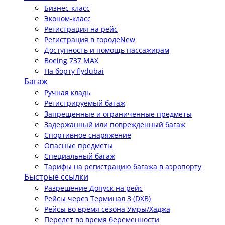
Бизнес-класс
Эконом-класс
Регистрация на рейс
Регистрация в городе
New
Доступность и помощь пассажирам
Boeing 737 MAX
На борту flydubai
Багаж
Ручная кладь
Регистрируемый багаж
Запрещенные и ограниченные предметы
Задержанный или поврежденный багаж
Спортивное снаряжение
Опасные предметы
Специальный багаж
Тарифы на регистрацию багажа в аэропорту
Быстрые ссылки
Разрешение Допуск на рейс
Рейсы через Терминал 3 (DXB)
Рейсы во время сезона Умры/Хаджа
Перелет во время беременности