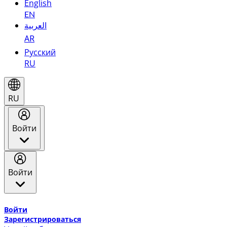
English
EN
العربية
AR
Русский
RU
RU
Войти
Войти
Добро пожаловать в Эмирейтс Skywards, программу лоя
Войти
Зарегистрироваться