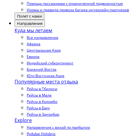
Помощь пассажирам с ограниченной подвижностью
Нормы и правила провоза багажа интерлайн-партнеров
Полет с нами
Направления
Куда мы летаем
Все направления
Африка
Центральная Азия
Европа
Индийский субконтинент
Ближний Восток
Юго-Восточная Азия
Популярные места отдыха
Рейсы в Тбилиси
Рейсы в Мале
Рейсы в Коломбо
Рейсы в Баку
Рейсы в Занзибар
Explore
Направления с визой по прибытии
flydubai Holidays