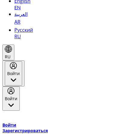
English
EN
العربية
AR
Русский
RU
RU
Войти
Войти
Добро пожаловать в Эмирейтс Skywards, программу лояльнос
авиакомпании Эмирейтс и теперь flydubai.
Войти
Зарегистрироваться