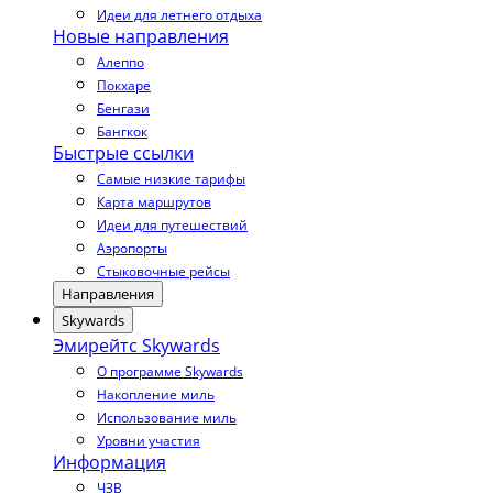
Идеи для летнего отдыха
Новые направления
Алеппо
Покхаре
Бенгази
Бангкок
Быстрые ссылки
Самые низкие тарифы
Карта маршрутов
Идеи для путешествий
Аэропорты
Стыковочные рейсы
Направления
Skywards
Эмирейтс Skywards
О программе Skywards
Накопление миль
Использование миль
Уровни участия
Информация
ЧЗВ