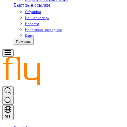
Быстрые ссылки
О flydubai
Наш авиапарк
Новости
Налоговая накладная
Карго
Помощь
RU