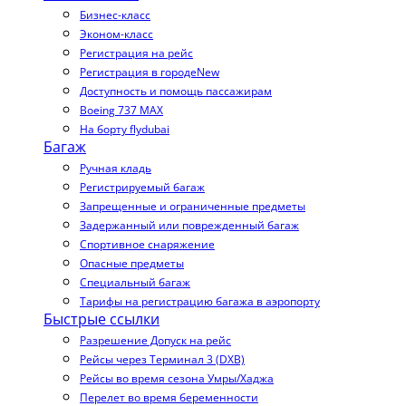
Бизнес-класс
Эконом-класс
Регистрация на рейс
Регистрация в городе
New
Доступность и помощь пассажирам
Boeing 737 MAX
На борту flydubai
Багаж
Ручная кладь
Регистрируемый багаж
Запрещенные и ограниченные предметы
Задержанный или поврежденный багаж
Спортивное снаряжение
Опасные предметы
Специальный багаж
Тарифы на регистрацию багажа в аэропорту
Быстрые ссылки
Разрешение Допуск на рейс
Рейсы через Терминал 3 (DXB)
Рейсы во время сезона Умры/Хаджа
Перелет во время беременности