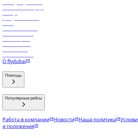
Логин для турагентов
Самые низкие тарифы
Holidays
Аренда автомобиля
Отели
Работа в компании
Рейсы в Тбилиси
Рейсы в Эр-Рияд
Рейсы в Маскат
Рейсы в Мале
Рейсы в Коломбо
О flydubai
Помощь
Популярные рейсы
Работа в компании
Новости
Наша политика
Услови
и положения