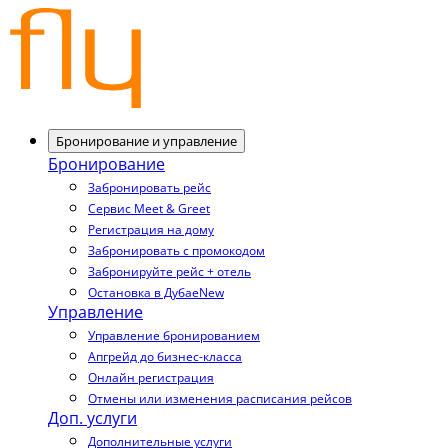
Бронирование и управление
Бронирование
Забронировать рейс
Сервис Meet & Greet
Регистрация на дому
Забронировать с промокодом
Забронируйте рейс + отель
Остановка в Дубае
New
Управление
Управление бронированием
Апгрейд до бизнес-класса
Онлайн регистрация
Отмены или изменения расписания рейсов
Доп. услуги
Дополнительные услуги