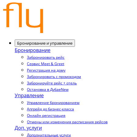
Бронирование и управление
Бронирование
Забронировать рейс
Сервис Meet & Greet
Регистрация на дому
Забронировать с промокодом
Забронируйте рейс + отель
Остановка в Дубае
New
Управление
Управление бронированием
Апгрейд до бизнес-класса
Онлайн регистрация
Отмены или изменения расписания рейсов
Доп. услуги
Дополнительные услуги