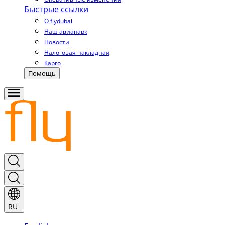
Быстрые ссылки
О flydubai
Наш авиапарк
Новости
Налоговая накладная
Карго
Помощь
RU