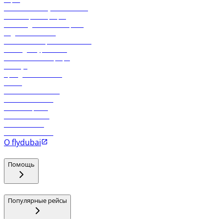
Экологическая устойчивость
Онлайн-регистрация
Часто задаваемые вопросы
Отдел снабжения
Реклама на бортовой системе
Логин для турагентов
Самые низкие тарифы
Holidays
Аренда автомобиля
Отели
Работа в компании
Рейсы в Тбилиси
Рейсы в Эр-Рияд
Рейсы в Маскат
Рейсы в Мале
Рейсы в Коломбо
О flydubai
Помощь
Популярные рейсы