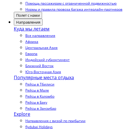
Помощь пассажирам с ограниченной подвижностью
Нормы и правила провоза багажа интерлайн-партнеров
Полет с нами
Направления
Куда мы летаем
Все направления
Африка
Центральная Азия
Европа
Индийский субконтинент
Ближний Восток
Юго-Восточная Азия
Популярные места отдыха
Рейсы в Тбилиси
Рейсы в Мале
Рейсы в Коломбо
Рейсы в Баку
Рейсы в Занзибар
Explore
Направления с визой по прибытии
flydubai Holidays