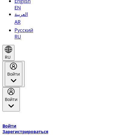
English
EN
العربية
AR
Русский
RU
RU
Войти
Войти
Добро пожаловать в Эмирейтс Skywards, программу лояльнос
авиакомпании Эмирейтс и теперь flydubai.
Войти
Зарегистрироваться