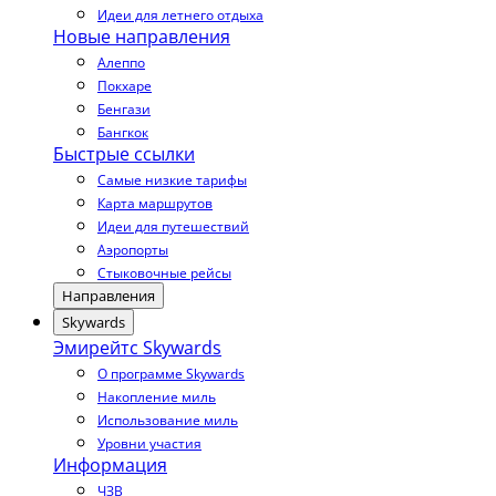
Идеи для летнего отдыха
Новые направления
Алеппо
Покхаре
Бенгази
Бангкок
Быстрые ссылки
Самые низкие тарифы
Карта маршрутов
Идеи для путешествий
Аэропорты
Стыковочные рейсы
Направления
Skywards
Эмирейтс Skywards
О программе Skywards
Накопление миль
Использование миль
Уровни участия
Информация
ЧЗВ