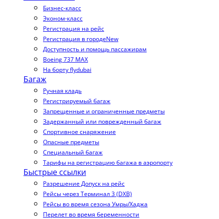
Бизнес-класс
Эконом-класс
Регистрация на рейс
Регистрация в городе
New
Доступность и помощь пассажирам
Boeing 737 MAX
На борту flydubai
Багаж
Ручная кладь
Регистрируемый багаж
Запрещенные и ограниченные предметы
Задержанный или поврежденный багаж
Спортивное снаряжение
Опасные предметы
Специальный багаж
Тарифы на регистрацию багажа в аэропорту
Быстрые ссылки
Разрешение Допуск на рейс
Рейсы через Терминал 3 (DXB)
Рейсы во время сезона Умры/Хаджа
Перелет во время беременности