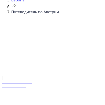
Европа
Путеводитель по Австрии
© flydubai 2026. Все права защищены.
Наша политика
|
Условия и положения
+971 600 54 44 45
Забронировать рейс
Предложения
Направления