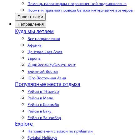
Помощь пассажирам с ограниченной подвижностью
Нормы и правила провоза багажа интерлайн-партнеров
Полет с нами
Направления
Куда мы летаем
Все направления
Африка
Центральная Азия
Европа
Индийский субконтинент
Ближний Восток
Юго-Восточная Азия
Популярные места отдыха
Рейсы в Тбилиси
Рейсы в Мале
Рейсы в Коломбо
Рейсы в Баку
Рейсы в Занзибар
Explore
Направления с визой по прибытии
flydubai Holidays