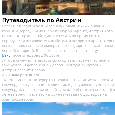
Путеводитель по Австрии
Известная своими великолепными альпийскими видами,
горными деревушками и архитектурой барокко, Австрия - это
страна, которую необходимо посетить во время визита в
Европу. Если вы являетесь любителем истории и архитектуры,
вы наверняка оцените императорские дворцы, наполненные
богатой историей. Во время вашего визита в столицу -
Вену
- посетите
дворец Хофбург
, чтобы окунуться в австрийскую культуру времен империи
Габсбургов. В дополнение к долгой культурной истории,
Австрия славится своим
лыжным регионом
. Многочистленные курорты предлагают катание на лыжах и
сноуборде как для начинающих, так и для умелых лыжников и
сноубордистов, а также пеший туризм, рафтинг и даже гольф в
летнее время, и все это на фоне захватывающих видов на
альпийские горы.