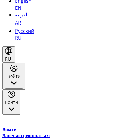
English
EN
العربية
AR
Русский
RU
RU
Войти
Войти
Добро пожаловать в Эмирейтс Skywards, программу лояльнос
авиакомпании Эмирейтс и теперь flydubai.
Войти
Зарегистрироваться