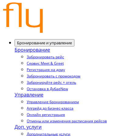
Бронирование и управление
Бронирование
Забронировать рейс
Сервис Meet & Greet
Регистрация на дому
Забронировать с промокодом
Забронируйте рейс + отель
Остановка в Дубае
New
Управление
Управление бронированием
Апгрейд до бизнес-класса
Онлайн регистрация
Отмены или изменения расписания рейсов
Доп. услуги
Дополнительные услуги