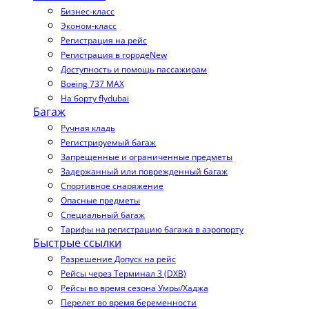
Бизнес-класс
Эконом-класс
Регистрация на рейс
Регистрация в городе
New
Доступность и помощь пассажирам
Boeing 737 MAX
На борту flydubai
Багаж
Ручная кладь
Регистрируемый багаж
Запрещенные и ограниченные предметы
Задержанный или поврежденный багаж
Спортивное снаряжение
Опасные предметы
Специальный багаж
Тарифы на регистрацию багажа в аэропорту
Быстрые ссылки
Разрешение Допуск на рейс
Рейсы через Терминал 3 (DXB)
Рейсы во время сезона Умры/Хаджа
Перелет во время беременности