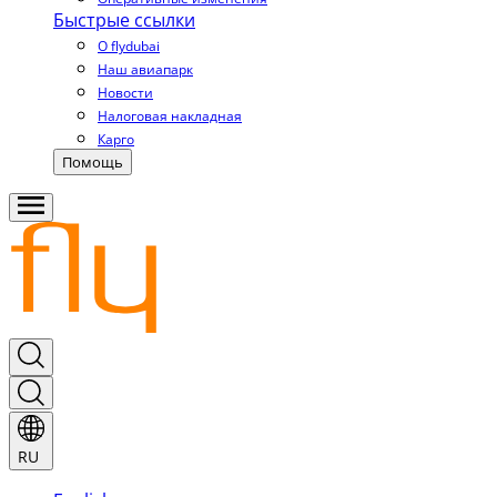
Быстрые ссылки
О flydubai
Наш авиапарк
Новости
Налоговая накладная
Карго
Помощь
RU