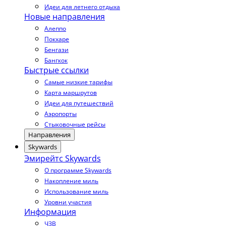
Идеи для летнего отдыха
Новые направления
Алеппо
Покхаре
Бенгази
Бангкок
Быстрые ссылки
Самые низкие тарифы
Карта маршрутов
Идеи для путешествий
Аэропорты
Стыковочные рейсы
Направления
Skywards
Эмирейтс Skywards
О программе Skywards
Накопление миль
Использование миль
Уровни участия
Информация
ЧЗВ