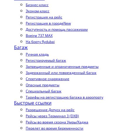
Бизнес-класс
Эконом-класс
Регистрация на рейс
Регистрация в городе
New
Доступность и помощь пассажирам
Boeing 737 MAX
На борту flydubai
Багаж
Ручная кладь
Регистрируемый багаж
Запрещенные и ограниченные предметы
Задержанный или поврежденный багаж
Спортивное снаряжение
Опасные предметы
Специальный багаж
Тарифы на регистрацию багажа в аэропорту
Быстрые ссылки
Разрешение Допуск на рейс
Рейсы через Терминал 3 (DXB)
Рейсы во время сезона Умры/Хаджа
Перелет во время беременности