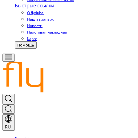
Быстрые ссылки
О flydubai
Наш авиапарк
Новости
Налоговая накладная
Карго
Помощь
RU