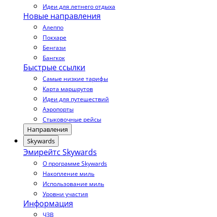
Идеи для летнего отдыха
Новые направления
Алеппо
Покхаре
Бенгази
Бангкок
Быстрые ссылки
Самые низкие тарифы
Карта маршрутов
Идеи для путешествий
Аэропорты
Стыковочные рейсы
Направления
Skywards
Эмирейтс Skywards
О программе Skywards
Накопление миль
Использование миль
Уровни участия
Информация
ЧЗВ