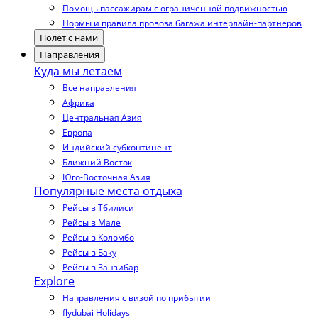
Помощь пассажирам с ограниченной подвижностью
Нормы и правила провоза багажа интерлайн-партнеров
Полет с нами
Направления
Куда мы летаем
Все направления
Африка
Центральная Азия
Европа
Индийский субконтинент
Ближний Восток
Юго-Восточная Азия
Популярные места отдыха
Рейсы в Тбилиси
Рейсы в Мале
Рейсы в Коломбо
Рейсы в Баку
Рейсы в Занзибар
Explore
Направления с визой по прибытии
flydubai Holidays