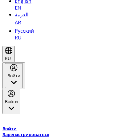
English
EN
العربية
AR
Русский
RU
RU
Войти
Войти
Добро пожаловать в Эмирейтс Skywards, программу лояльнос
авиакомпании Эмирейтс и теперь flydubai.
Войти
Зарегистрироваться