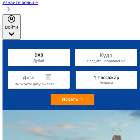
Узнайте больше
Войти
Куда
DXB
Дубай
Введите направление
Дата
1
Пассажир
Эконом
Выберите дату вылета
Искать