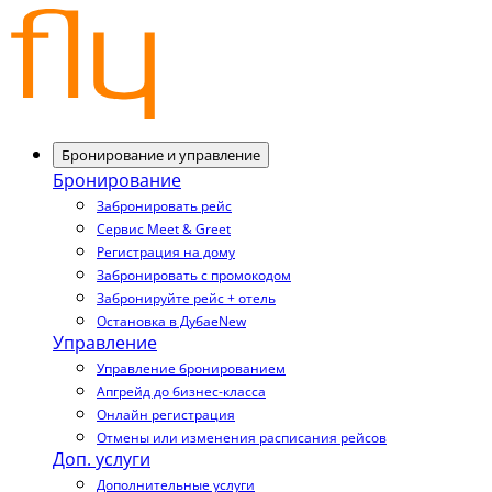
Бронирование и управление
Бронирование
Забронировать рейс
Сервис Meet & Greet
Регистрация на дому
Забронировать с промокодом
Забронируйте рейс + отель
Остановка в Дубае
New
Управление
Управление бронированием
Апгрейд до бизнес-класса
Онлайн регистрация
Отмены или изменения расписания рейсов
Доп. услуги
Дополнительные услуги