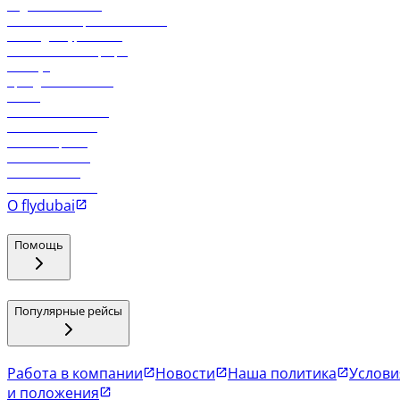
Отдел снабжения
Реклама на бортовой системе
Логин для турагентов
Самые низкие тарифы
Holidays
Аренда автомобиля
Отели
Работа в компании
Рейсы в Тбилиси
Рейсы в Эр-Рияд
Рейсы в Маскат
Рейсы в Мале
Рейсы в Коломбо
О flydubai
Помощь
Популярные рейсы
Работа в компании
Новости
Наша политика
Услови
и положения