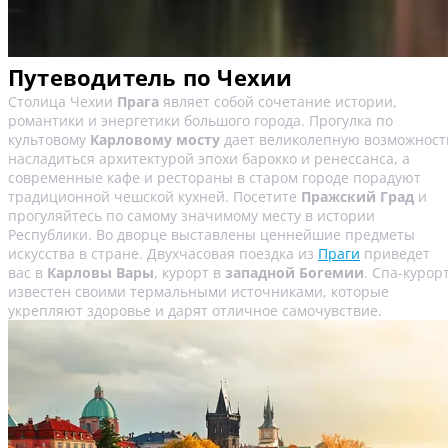
Путеводитель по Чехии
Столица Чехии
Прага
являет собой сочетание истории,
романтики и энергетики большого города. Прогулка по
культовому
Карловому мосту
дает великолепную возможност
насладиться архитектурой эпохи барокко и ренессанса, а
современные кафе и рестораны в старом городе порадуют
традиционной чешской кухней. Посетите
Пражский Град
и
прогуляйтесь по самому значимому месту в истории
Республики. Во дворце выставлены ценнейшие предметы
искусства в стране. Двухчасовая поездка из
Праги
приведет
вас в
Карловы Вары
, курорт в
западной Богемии
. Спа-курор
известен своими термальными источниками, которые
укрепляют здоровье и дарят отличное самочувствие.