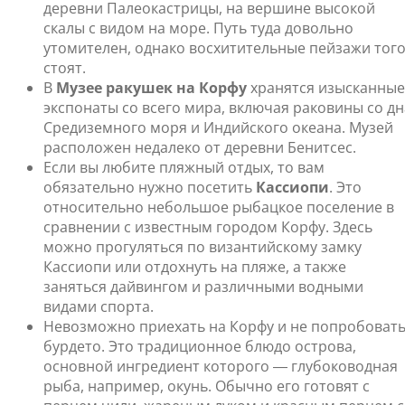
деревни Палеокастрицы, на вершине высокой
скалы с видом на море. Путь туда довольно
утомителен, однако восхитительные пейзажи тог
стоят.
В
Музее ракушек на Корфу
хранятся изысканные
экспонаты со всего мира, включая раковины со дн
Средиземного моря и Индийского океана. Музей
расположен недалеко от деревни Бенитсес.
Если вы любите пляжный отдых, то вам
обязательно нужно посетить
Кассиопи
. Это
относительно небольшое рыбацкое поселение в
сравнении с известным городом Корфу. Здесь
можно прогуляться по византийскому замку
Кассиопи или отдохнуть на пляже, а также
заняться дайвингом и различными водными
видами спорта.
Невозможно приехать на Корфу и не попробоват
бурдето. Это традиционное блюдо острова,
основной ингредиент которого ― глубоководная
рыба, например, окунь. Обычно его готовят с