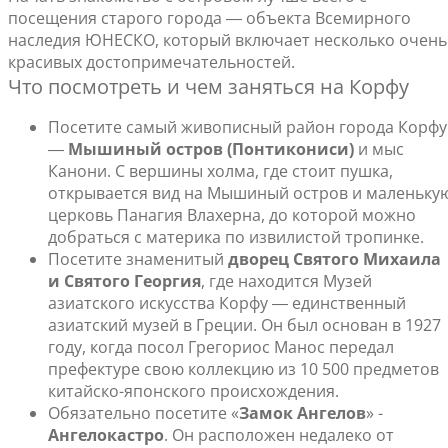
посещения старого города ― объекта Всемирного
наследия ЮНЕСКО, который включает несколько очень
красивых достопримечательностей.
Что посмотреть и чем заняться на Корфу
Посетите самый живописный район города Корфу
―
Мышиный остров (Понтикониси)
и мыс
Канони. С вершины холма, где стоит пушка,
открывается вид на Мышиный остров и маленьку
церковь Панагия Влахерна, до которой можно
добраться с материка по извилистой тропинке.
Посетите знаменитый
дворец Святого Михаила
и Святого Георгия
, где находится Музей
азиатского искусства Корфу ― единственный
азиатский музей в Греции. Он был основан в 1927
году, когда посол Грегориос Манос передал
префектуре свою коллекцию из 10 500 предметов
китайско-японского происхождения.
Обязательно посетите «
Замок Ангелов
» -
Ангелокастро
. Он расположен недалеко от