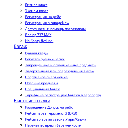
Бизнес-класс
Эконом-класс
Регистрация на рейс
Регистрация в городе
New
Доступность и помощь пассажирам
Boeing 737 MAX
На борту flydubai
Багаж
Ручная кладь
Регистрируемый багаж
Запрещенные и ограниченные предметы
Задержанный или поврежденный багаж
Спортивное снаряжение
Опасные предметы
Специальный багаж
Тарифы на регистрацию багажа в аэропорту
Быстрые ссылки
Разрешение Допуск на рейс
Рейсы через Терминал 3 (DXB)
Рейсы во время сезона Умры/Хаджа
Перелет во время беременности