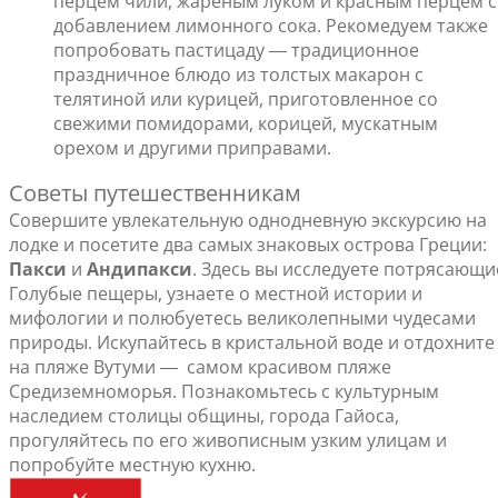
перцем чили, жареным луком и красным перцем с
добавлением лимонного сока. Рекомедуем также
попробовать пастицаду ― традиционное
праздничное блюдо из толстых макарон с
телятиной или курицей, приготовленное со
свежими помидорами, корицей, мускатным
орехом и другими приправами.
Советы путешественникам
Совершите увлекательную однодневную экскурсию на
лодке и посетите два самых знаковых острова Греции:
Пакси
и
Андипакси
. Здесь вы исследуете потрясающи
Голубые пещеры, узнаете о местной истории и
мифологии и полюбуетесь великолепными чудесами
природы. Искупайтесь в кристальной воде и отдохните
на пляже Вутуми ― самом красивом пляже
Средиземноморья. Познакомьтесь с культурным
наследием столицы общины, города Гайоса,
прогуляйтесь по его живописным узким улицам и
попробуйте местную кухню.