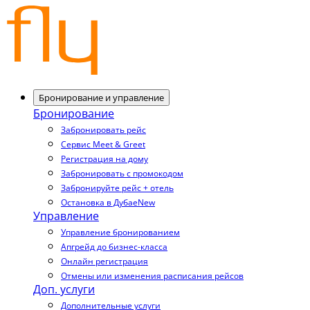
Бронирование и управление
Бронирование
Забронировать рейс
Сервис Meet & Greet
Регистрация на дому
Забронировать с промокодом
Забронируйте рейс + отель
Остановка в Дубае
New
Управление
Управление бронированием
Апгрейд до бизнес-класса
Онлайн регистрация
Отмены или изменения расписания рейсов
Доп. услуги
Дополнительные услуги