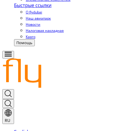
Быстрые ссылки
О flydubai
Наш авиапарк
Новости
Налоговая накладная
Карго
Помощь
RU