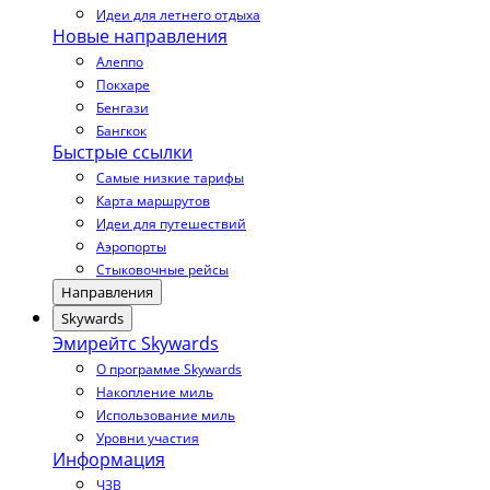
Идеи для летнего отдыха
Новые направления
Алеппо
Покхаре
Бенгази
Бангкок
Быстрые ссылки
Самые низкие тарифы
Карта маршрутов
Идеи для путешествий
Аэропорты
Стыковочные рейсы
Направления
Skywards
Эмирейтс Skywards
О программе Skywards
Накопление миль
Использование миль
Уровни участия
Информация
ЧЗВ