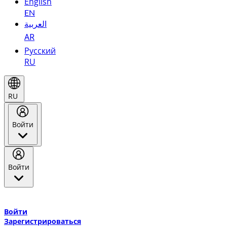
English
EN
العربية
AR
Русский
RU
RU
Войти
Войти
Добро пожаловать в Эмирейтс Skywards, программу лояльнос
авиакомпании Эмирейтс и теперь flydubai.
Войти
Зарегистрироваться