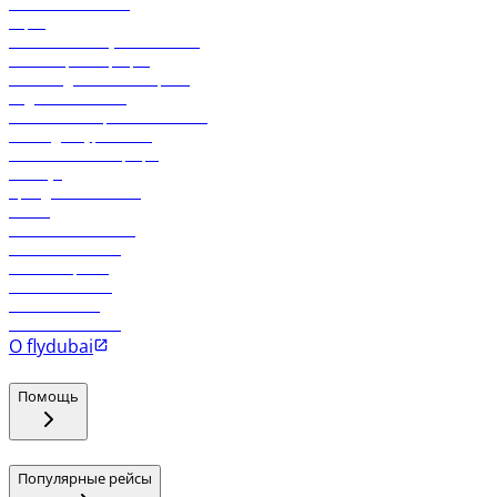
Свяжитесь с нами
Карго
Экологическая устойчивость
Онлайн-регистрация
Часто задаваемые вопросы
Отдел снабжения
Реклама на бортовой системе
Логин для турагентов
Самые низкие тарифы
Holidays
Аренда автомобиля
Отели
Работа в компании
Рейсы в Тбилиси
Рейсы в Эр-Рияд
Рейсы в Маскат
Рейсы в Мале
Рейсы в Коломбо
О flydubai
Помощь
Популярные рейсы