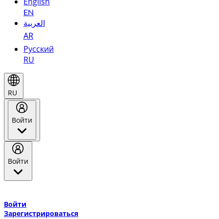
English
EN
العربية
AR
Русский
RU
RU
Войти
Войти
Добро пожаловать в Эмирейтс Skywards, программу лояльнос
авиакомпании Эмирейтс и теперь flydubai.
Войти
Зарегистрироваться