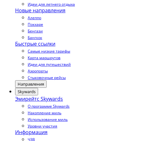
Идеи для летнего отдыха
Новые направления
Алеппо
Покхаре
Бенгази
Бангкок
Быстрые ссылки
Самые низкие тарифы
Карта маршрутов
Идеи для путешествий
Аэропорты
Стыковочные рейсы
Направления
Skywards
Эмирейтс Skywards
О программе Skywards
Накопление миль
Использование миль
Уровни участия
Информация
ЧЗВ