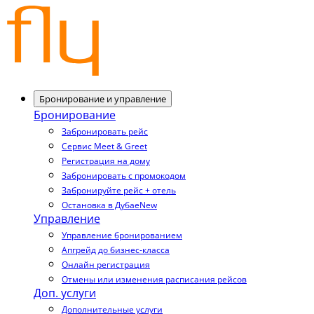
Бронирование и управление
Бронирование
Забронировать рейс
Сервис Meet & Greet
Регистрация на дому
Забронировать с промокодом
Забронируйте рейс + отель
Остановка в Дубае
New
Управление
Управление бронированием
Апгрейд до бизнес-класса
Онлайн регистрация
Отмены или изменения расписания рейсов
Доп. услуги
Дополнительные услуги