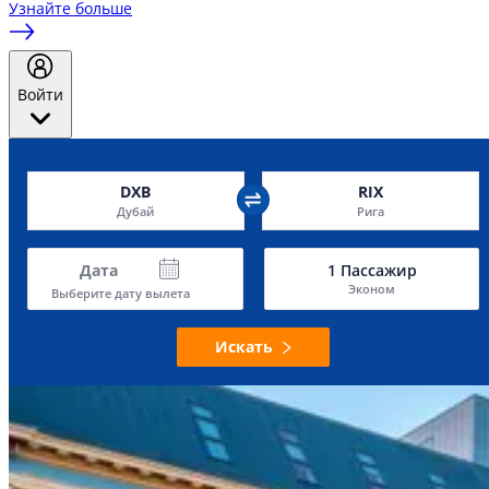
Узнайте больше
Войти
DXB
RIX
Дубай
Рига
Дата
1
Пассажир
Эконом
Выберите дату вылета
Искать