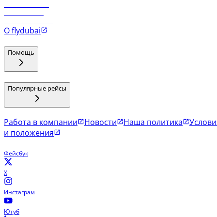
Рейсы в Маскат
Рейсы в Мале
Рейсы в Коломбо
О flydubai
Помощь
Популярные рейсы
Работа в компании
Новости
Наша политика
Услови
и положения
Фейсбук
X
Инстаграм
Ютуб