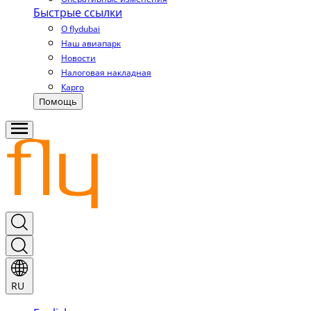
Быстрые ссылки
О flydubai
Наш авиапарк
Новости
Налоговая накладная
Карго
Помощь
RU