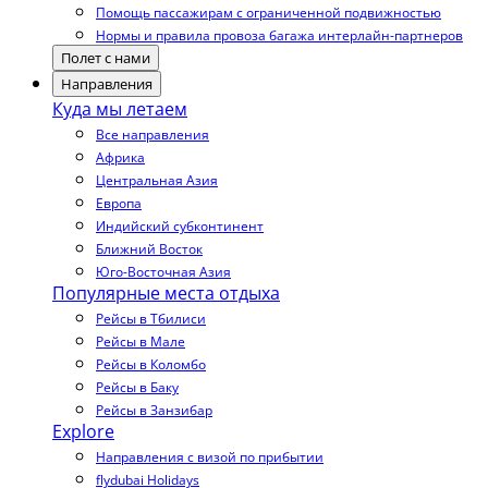
Помощь пассажирам с ограниченной подвижностью
Нормы и правила провоза багажа интерлайн-партнеров
Полет с нами
Направления
Куда мы летаем
Все направления
Африка
Центральная Азия
Европа
Индийский субконтинент
Ближний Восток
Юго-Восточная Азия
Популярные места отдыха
Рейсы в Тбилиси
Рейсы в Мале
Рейсы в Коломбо
Рейсы в Баку
Рейсы в Занзибар
Explore
Направления с визой по прибытии
flydubai Holidays