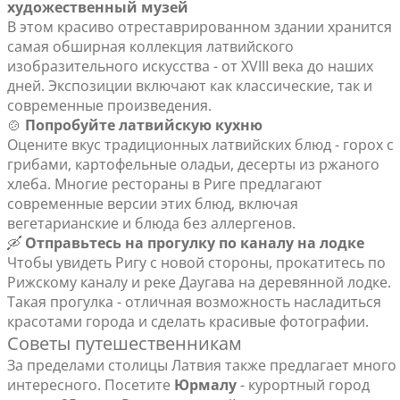
художественный музей
В этом красиво отреставрированном здании хранится
самая обширная коллекция латвийского
изобразительного искусства - от XVIII века до наших
дней. Экспозиции включают как классические, так и
современные произведения.
🍲
Попробуйте латвийскую кухню
Оцените вкус традиционных латвийских блюд - горох с
грибами, картофельные оладьи, десерты из ржаного
хлеба. Многие рестораны в Риге предлагают
современные версии этих блюд, включая
вегетарианские и блюда без аллергенов.
🛶
Отправьтесь на прогулку по каналу на лодке
Чтобы увидеть Ригу с новой стороны, прокатитесь по
Рижскому каналу и реке Даугава на деревянной лодке.
Такая прогулка - отличная возможность насладиться
красотами города и сделать красивые фотографии.
Советы путешественникам
За пределами столицы Латвия также предлагает много
интересного. Посетите
Юрмалу
- курортный город