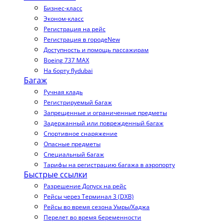
Бизнес-класс
Эконом-класс
Регистрация на рейс
Регистрация в городе
New
Доступность и помощь пассажирам
Boeing 737 MAX
На борту flydubai
Багаж
Ручная кладь
Регистрируемый багаж
Запрещенные и ограниченные предметы
Задержанный или поврежденный багаж
Спортивное снаряжение
Опасные предметы
Специальный багаж
Тарифы на регистрацию багажа в аэропорту
Быстрые ссылки
Разрешение Допуск на рейс
Рейсы через Терминал 3 (DXB)
Рейсы во время сезона Умры/Хаджа
Перелет во время беременности