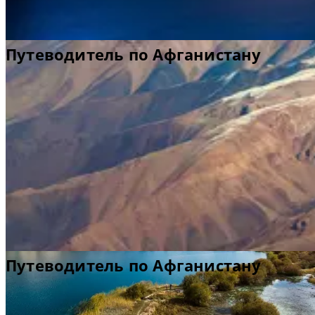
пример захватывающей дух красоты страны. Парк состоит из
шести прекрасных озер с синей водой, отделенных друг от
друга природными дамбами из минеральных отложений.
Путеводитель по Афг
Каждый год этот парк привлекает тысячи туристов, жаждущих
увидеть его умиротворяющие пейзажи. Чтобы узнать больше 
значении Афганистана как важного узла на Великом Шелково
пути и о его богатой истории, посетите
Кабульский музей
в
столице страны. Его обширная нумизматическая коллекция
особенно впечатляет. Она включает греческие, римские
монеты, а также монеты исламских государств.
анистану
анистану