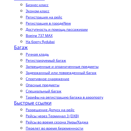
Бизнес-класс
Эконом-класс
Регистрация на рейс
Регистрация в городе
New
Доступность и помощь пассажирам
Boeing 737 MAX
На борту flydubai
Багаж
Ручная кладь
Регистрируемый багаж
Запрещенные и ограниченные предметы
Задержанный или поврежденный багаж
Спортивное снаряжение
Опасные предметы
Специальный багаж
Тарифы на регистрацию багажа в аэропорту
Быстрые ссылки
Разрешение Допуск на рейс
Рейсы через Терминал 3 (DXB)
Рейсы во время сезона Умры/Хаджа
Перелет во время беременности