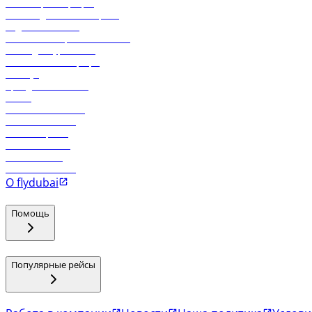
Онлайн-регистрация
Часто задаваемые вопросы
Отдел снабжения
Реклама на бортовой системе
Логин для турагентов
Самые низкие тарифы
Holidays
Аренда автомобиля
Отели
Работа в компании
Рейсы в Тбилиси
Рейсы в Эр-Рияд
Рейсы в Маскат
Рейсы в Мале
Рейсы в Коломбо
О flydubai
Помощь
Популярные рейсы