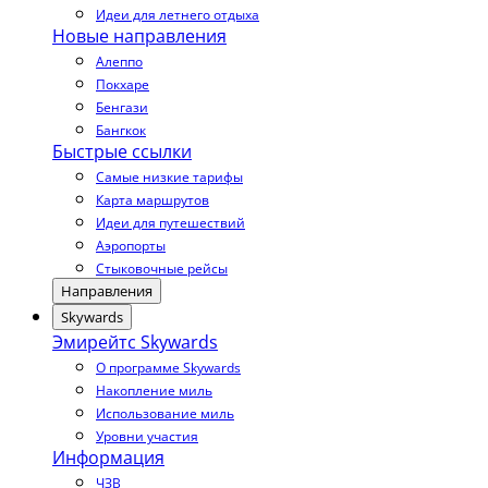
Идеи для летнего отдыха
Новые направления
Алеппо
Покхаре
Бенгази
Бангкок
Быстрые ссылки
Самые низкие тарифы
Карта маршрутов
Идеи для путешествий
Аэропорты
Стыковочные рейсы
Направления
Skywards
Эмирейтс Skywards
О программе Skywards
Накопление миль
Использование миль
Уровни участия
Информация
ЧЗВ