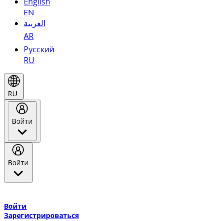
English
EN
العربية
AR
Русский
RU
RU
Войти
Войти
Добро пожаловать в Эмирейтс Skywards, программу лояльнос
авиакомпании Эмирейтс и теперь flydubai.
Войти
Зарегистрироваться