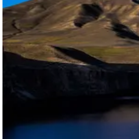
Величественные горы, природные красоты и многоликий
народ - вот почему Афганистан так интересен.
Национальны
парк Банди-Амир в районе города Бамиан
- великолепный