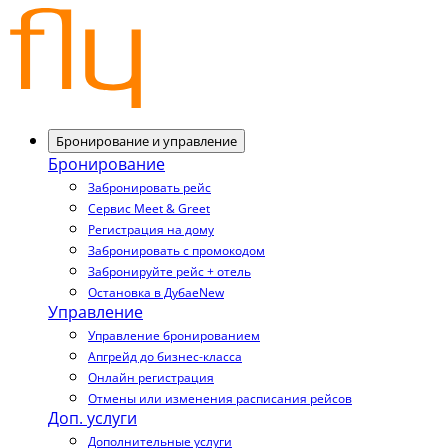
Бронирование и управление
Бронирование
Забронировать рейс
Сервис Meet & Greet
Регистрация на дому
Забронировать с промокодом
Забронируйте рейс + отель
Остановка в Дубае
New
Управление
Управление бронированием
Апгрейд до бизнес-класса
Онлайн регистрация
Отмены или изменения расписания рейсов
Доп. услуги
Дополнительные услуги