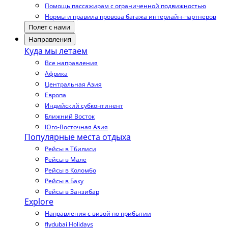
Помощь пассажирам с ограниченной подвижностью
Нормы и правила провоза багажа интерлайн-партнеров
Полет с нами
Направления
Куда мы летаем
Все направления
Африка
Центральная Азия
Европа
Индийский субконтинент
Ближний Восток
Юго-Восточная Азия
Популярные места отдыха
Рейсы в Тбилиси
Рейсы в Мале
Рейсы в Коломбо
Рейсы в Баку
Рейсы в Занзибар
Explore
Направления с визой по прибытии
flydubai Holidays