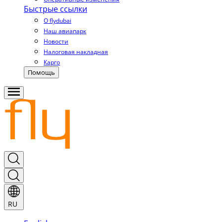
Быстрые ссылки
О flydubai
Наш авиапарк
Новости
Налоговая накладная
Карго
Помощь
RU