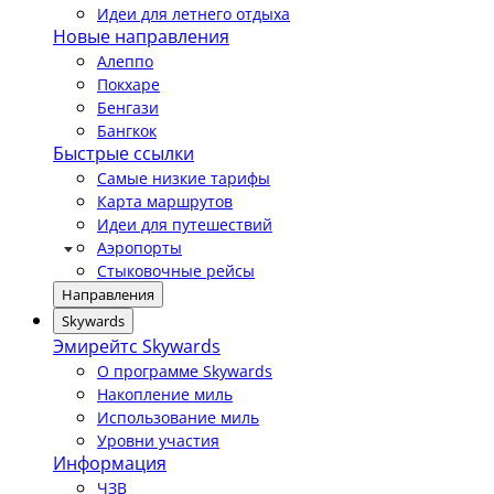
Идеи для летнего отдыха
Новые направления
Алеппо
Покхаре
Бенгази
Бангкок
Быстрые ссылки
Самые низкие тарифы
Карта маршрутов
Идеи для путешествий
Аэропорты
Стыковочные рейсы
Направления
Skywards
Эмирейтс Skywards
О программе Skywards
Накопление миль
Использование миль
Уровни участия
Информация
ЧЗВ