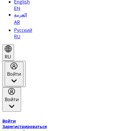
English
EN
العربية
AR
Русский
RU
RU
Войти
Войти
Добро пожаловать в Эмирейтс Skywards, программу лоя
Войти
Зарегистрироваться