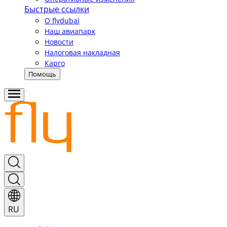
Быстрые ссылки
О flydubai
Наш авиапарк
Новости
Налоговая накладная
Карго
Помощь
RU