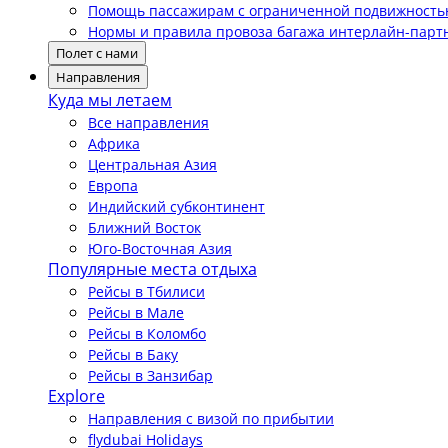
Помощь пассажирам с ограниченной подвижност
Нормы и правила провоза багажа интерлайн-парт
Полет с нами
Направления
Куда мы летаем
Все направления
Африка
Центральная Азия
Европа
Индийский субконтинент
Ближний Восток
Юго-Восточная Азия
Популярные места отдыха
Рейсы в Тбилиси
Рейсы в Мале
Рейсы в Коломбо
Рейсы в Баку
Рейсы в Занзибар
Explore
Направления с визой по прибытии
flydubai Holidays