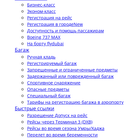
Бизнес-класс
Эконом-класс
Регистрация на рейс
Регистрация в городе
New
Доступность и помощь пассажирам
Boeing 737 MAX
На борту flydubai
Багаж
Ручная кладь
Регистрируемый багаж
Запрещенные и ограниченные предметы
Задержанный или поврежденный багаж
Спортивное снаряжение
Опасные предметы
Специальный багаж
Тарифы на регистрацию багажа в аэропорту
Быстрые ссылки
Разрешение Допуск на рейс
Рейсы через Терминал 3 (DXB)
Рейсы во время сезона Умры/Хаджа
Перелет во время беременности