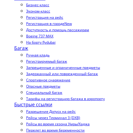
Бизнес-класс
Эконом-класс
Регистрация на рейс
Регистрация в городе
New
Доступность и помощь пассажирам
Boeing 737 MAX
На борту flydubai
Багаж
Ручная кладь
Регистрируемый багаж
Запрещенные и ограниченные предметы
Задержанный или поврежденный багаж
Спортивное снаряжение
Опасные предметы
Специальный багаж
Тарифы на регистрацию багажа в аэропорту
Быстрые ссылки
Разрешение Допуск на рейс
Рейсы через Терминал 3 (DXB)
Рейсы во время сезона Умры/Хаджа
Перелет во время беременности