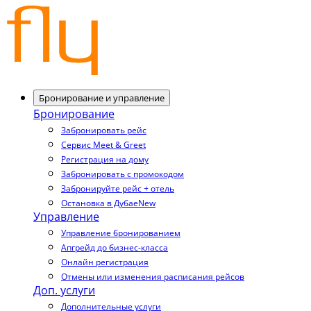
Бронирование и управление
Бронирование
Забронировать рейс
Сервис Meet & Greet
Регистрация на дому
Забронировать с промокодом
Забронируйте рейс + отель
Остановка в Дубае
New
Управление
Управление бронированием
Апгрейд до бизнес-класса
Онлайн регистрация
Отмены или изменения расписания рейсов
Доп. услуги
Дополнительные услуги