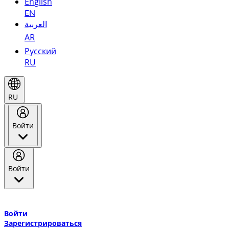
English
EN
العربية
AR
Русский
RU
RU
Войти
Войти
Добро пожаловать в Эмирейтс Skywards, программу лояльнос
авиакомпании Эмирейтс и теперь flydubai.
Войти
Зарегистрироваться