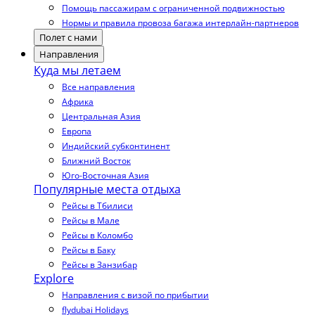
Помощь пассажирам с ограниченной подвижностью
Нормы и правила провоза багажа интерлайн-партнеров
Полет с нами
Направления
Куда мы летаем
Все направления
Африка
Центральная Азия
Европа
Индийский субконтинент
Ближний Восток
Юго-Восточная Азия
Популярные места отдыха
Рейсы в Тбилиси
Рейсы в Мале
Рейсы в Коломбо
Рейсы в Баку
Рейсы в Занзибар
Explore
Направления с визой по прибытии
flydubai Holidays