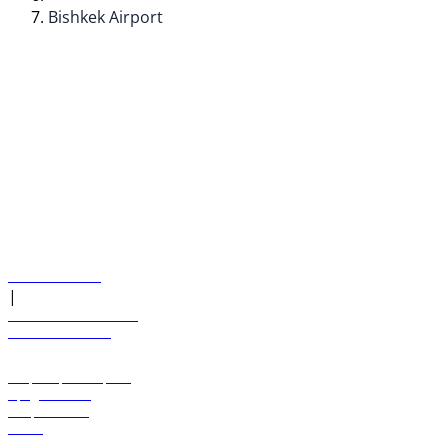
Bishkek Airport
© flydubai 2026. Все права защищены.
Наша политика
|
Условия и положения
+971 600 54 44 45
Забронировать рейс
Предложения
Направления
Багаж
Помощь