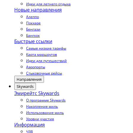
Идеи для летнего отдыха
Новые направления
Алеппо
Покхаре
Бенгази
Бангкок
Быстрые ссылки
Самые низкие тарифы
Карта маршрутов
Идеи для путешествий
Аэропорты
Стыковочные рейсы
Направления
Skywards
Эмирейтс Skywards
О программе Skywards
Накопление миль
Использование миль
Уровни участия
Информация
ЧЗВ