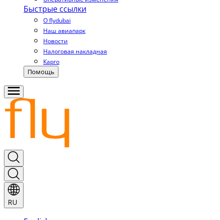
Быстрые ссылки
О flydubai
Наш авиапарк
Новости
Налоговая накладная
Карго
Помощь
RU