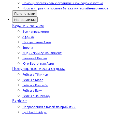
Помощь пассажирам с ограниченной подвижностью
Нормы и правила провоза багажа интерлайн-партнеров
Полет с нами
Направления
Куда мы летаем
Все направления
Африка
Центральная Азия
Европа
Индийский субконтинент
Ближний Восток
Юго-Восточная Азия
Популярные места отдыха
Рейсы в Тбилиси
Рейсы в Мале
Рейсы в Коломбо
Рейсы в Баку
Рейсы в Занзибар
Explore
Направления с визой по прибытии
flydubai Holidays