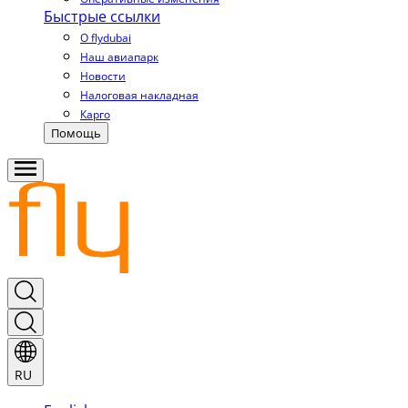
Быстрые ссылки
О flydubai
Наш авиапарк
Новости
Налоговая накладная
Карго
Помощь
RU