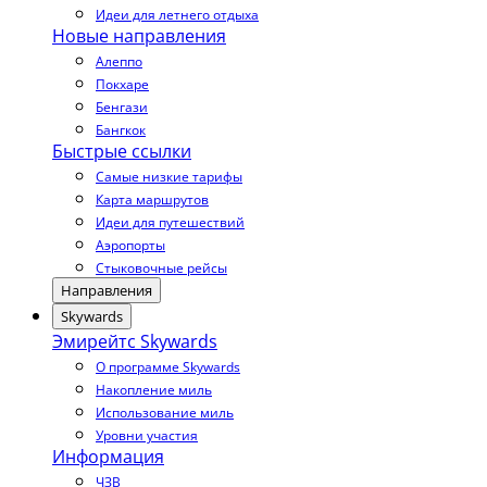
Идеи для летнего отдыха
Новые направления
Алеппо
Покхаре
Бенгази
Бангкок
Быстрые ссылки
Самые низкие тарифы
Карта маршрутов
Идеи для путешествий
Аэропорты
Стыковочные рейсы
Направления
Skywards
Эмирейтс Skywards
О программе Skywards
Накопление миль
Использование миль
Уровни участия
Информация
ЧЗВ