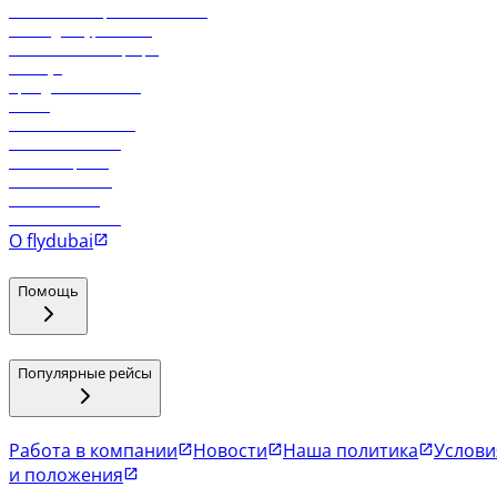
Реклама на бортовой системе
Логин для турагентов
Самые низкие тарифы
Holidays
Аренда автомобиля
Отели
Работа в компании
Рейсы в Тбилиси
Рейсы в Эр-Рияд
Рейсы в Маскат
Рейсы в Мале
Рейсы в Коломбо
О flydubai
Помощь
Популярные рейсы
Работа в компании
Новости
Наша политика
Услови
и положения