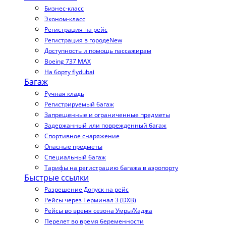
Бизнес-класс
Эконом-класс
Регистрация на рейс
Регистрация в городе
New
Доступность и помощь пассажирам
Boeing 737 MAX
На борту flydubai
Багаж
Ручная кладь
Регистрируемый багаж
Запрещенные и ограниченные предметы
Задержанный или поврежденный багаж
Спортивное снаряжение
Опасные предметы
Специальный багаж
Тарифы на регистрацию багажа в аэропорту
Быстрые ссылки
Разрешение Допуск на рейс
Рейсы через Терминал 3 (DXB)
Рейсы во время сезона Умры/Хаджа
Перелет во время беременности