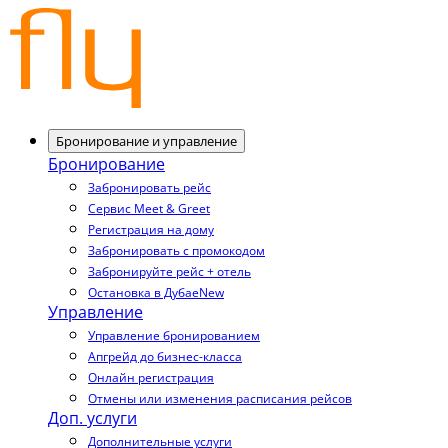
Бронирование и управление
Бронирование
Забронировать рейс
Сервис Meet & Greet
Регистрация на дому
Забронировать с промокодом
Забронируйте рейс + отель
Остановка в Дубае
New
Управление
Управление бронированием
Апгрейд до бизнес-класса
Онлайн регистрация
Отмены или изменения расписания рейсов
Доп. услуги
Дополнительные услуги