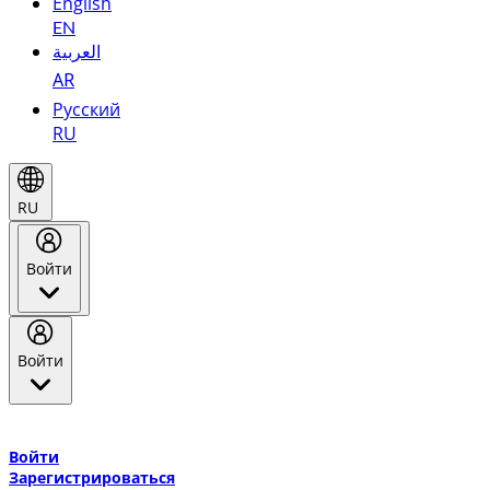
English
EN
العربية
AR
Русский
RU
RU
Войти
Войти
Добро пожаловать в Эмирейтс Skywards, программу лояльнос
авиакомпании Эмирейтс и теперь flydubai.
Войти
Зарегистрироваться