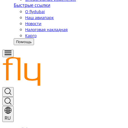
Быстрые ссылки
О flydubai
Наш авиапарк
Новости
Налоговая накладная
Карго
Помощь
RU