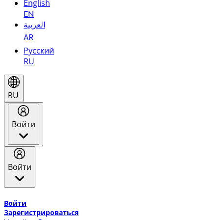
English
EN
العربية
AR
Русский
RU
RU
Войти
Войти
Добро пожаловать в Эмирейтс Skywards, программу лоя
Войти
Зарегистрироваться