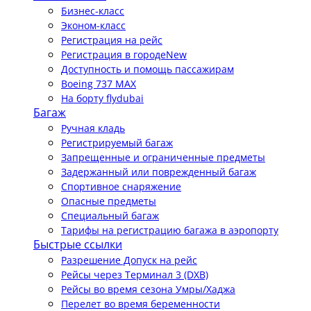
Бизнес-класс
Эконом-класс
Регистрация на рейс
Регистрация в городе
New
Доступность и помощь пассажирам
Boeing 737 MAX
На борту flydubai
Багаж
Ручная кладь
Регистрируемый багаж
Запрещенные и ограниченные предметы
Задержанный или поврежденный багаж
Спортивное снаряжение
Опасные предметы
Специальный багаж
Тарифы на регистрацию багажа в аэропорту
Быстрые ссылки
Разрешение Допуск на рейс
Рейсы через Терминал 3 (DXB)
Рейсы во время сезона Умры/Хаджа
Перелет во время беременности