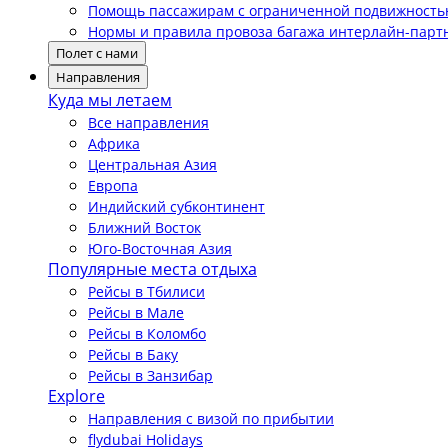
Помощь пассажирам с ограниченной подвижност
Нормы и правила провоза багажа интерлайн-парт
Полет с нами
Направления
Куда мы летаем
Все направления
Африка
Центральная Азия
Европа
Индийский субконтинент
Ближний Восток
Юго-Восточная Азия
Популярные места отдыха
Рейсы в Тбилиси
Рейсы в Мале
Рейсы в Коломбо
Рейсы в Баку
Рейсы в Занзибар
Explore
Направления с визой по прибытии
flydubai Holidays