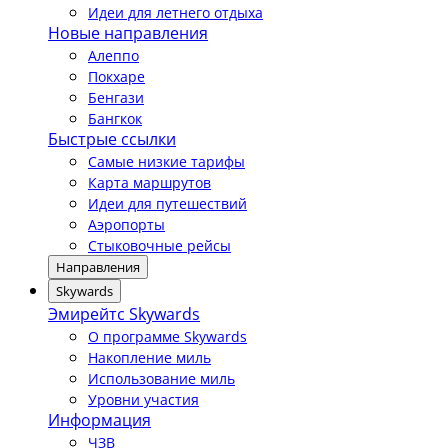
Идеи для летнего отдыха
Новые направления
Алеппо
Покхаре
Бенгази
Бангкок
Быстрые ссылки
Самые низкие тарифы
Карта маршрутов
Идеи для путешествий
Аэропорты
Стыковочные рейсы
Направления
Skywards
Эмирейтс Skywards
О программе Skywards
Накопление миль
Использование миль
Уровни участия
Информация
ЧЗВ