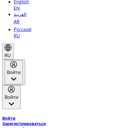
English
EN
العربية
AR
Русский
RU
RU
Войти
Войти
Добро пожаловать в Эмирейтс Skywards, программу лоя
Войти
Зарегистрироваться