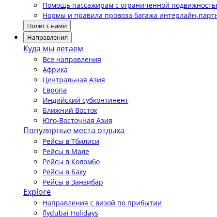
Помощь пассажирам с ограниченной подвижност
Нормы и правила провоза багажа интерлайн-парт
Полет с нами
Направления
Куда мы летаем
Все направления
Африка
Центральная Азия
Европа
Индийский субконтинент
Ближний Восток
Юго-Восточная Азия
Популярные места отдыха
Рейсы в Тбилиси
Рейсы в Мале
Рейсы в Коломбо
Рейсы в Баку
Рейсы в Занзибар
Explore
Направления с визой по прибытии
flydubai Holidays