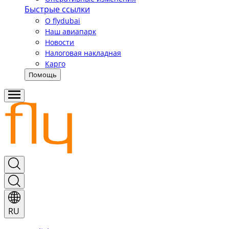
Быстрые ссылки
О flydubai
Наш авиапарк
Новости
Налоговая накладная
Карго
Помощь
RU