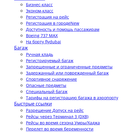
Бизнес-класс
Эконом-класс
Регистрация на рейс
Регистрация в городе
New
Доступность и помощь пассажирам
Boeing 737 MAX
На борту flydubai
Багаж
Ручная кладь
Регистрируемый багаж
Запрещенные и ограниченные предметы
Задержанный или поврежденный багаж
Спортивное снаряжение
Опасные предметы
Специальный багаж
Тарифы на регистрацию багажа в аэропорту
Быстрые ссылки
Разрешение Допуск на рейс
Рейсы через Терминал 3 (DXB)
Рейсы во время сезона Умры/Хаджа
Перелет во время беременности