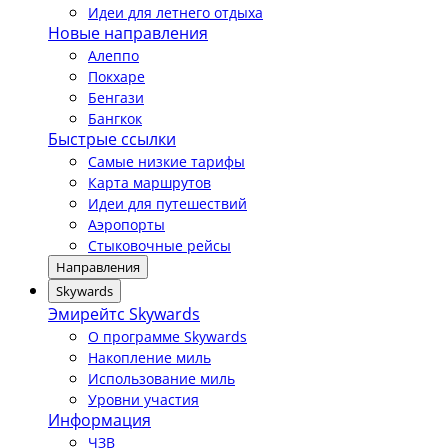
Идеи для летнего отдыха
Новые направления
Алеппо
Покхаре
Бенгази
Бангкок
Быстрые ссылки
Самые низкие тарифы
Карта маршрутов
Идеи для путешествий
Аэропорты
Стыковочные рейсы
Направления
Skywards
Эмирейтс Skywards
О программе Skywards
Накопление миль
Использование миль
Уровни участия
Информация
ЧЗВ