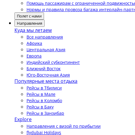
Помощь пассажирам с ограниченной подвижност
Нормы и правила провоза багажа интерлайн-парт
Полет с нами
Направления
Куда мы летаем
Все направления
Африка
Центральная Азия
Европа
Индийский субконтинент
Ближний Восток
Юго-Восточная Азия
Популярные места отдыха
Рейсы в Тбилиси
Рейсы в Мале
Рейсы в Коломбо
Рейсы в Баку
Рейсы в Занзибар
Explore
Направления с визой по прибытии
flydubai Holidays