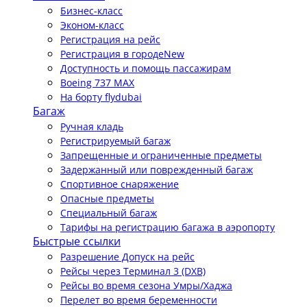
Бизнес-класс
Эконом-класс
Регистрация на рейс
Регистрация в городе
New
Доступность и помощь пассажирам
Boeing 737 MAX
На борту flydubai
Багаж
Ручная кладь
Регистрируемый багаж
Запрещенные и ограниченные предметы
Задержанный или поврежденный багаж
Спортивное снаряжение
Опасные предметы
Специальный багаж
Тарифы на регистрацию багажа в аэропорту
Быстрые ссылки
Разрешение Допуск на рейс
Рейсы через Терминал 3 (DXB)
Рейсы во время сезона Умры/Хаджа
Перелет во время беременности