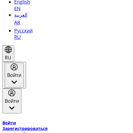
English
EN
العربية
AR
Русский
RU
RU
Войти
Войти
Добро пожаловать в Эмирейтс Skywards, программу лоя
Войти
Зарегистрироваться