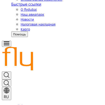
Быстрые ссылки
О flydubai
Наш авиапарк
Новости
Налоговая накладная
Карго
Помощь
RU