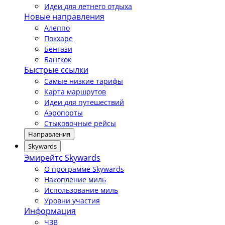
Идеи для летнего отдыха
Новые направления
Алеппо
Покхаре
Бенгази
Бангкок
Быстрые ссылки
Самые низкие тарифы
Карта маршрутов
Идеи для путешествий
Аэропорты
Стыковочные рейсы
Направления
Skywards
Эмирейтс Skywards
О программе Skywards
Накопление миль
Использование миль
Уровни участия
Информация
ЧЗВ