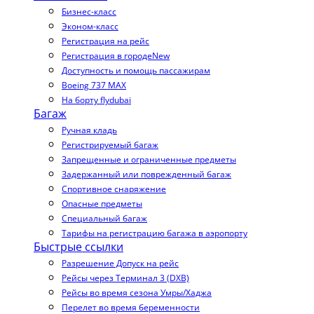
Бизнес-класс
Эконом-класс
Регистрация на рейс
Регистрация в городе
New
Доступность и помощь пассажирам
Boeing 737 MAX
На борту flydubai
Багаж
Ручная кладь
Регистрируемый багаж
Запрещенные и ограниченные предметы
Задержанный или поврежденный багаж
Спортивное снаряжение
Опасные предметы
Специальный багаж
Тарифы на регистрацию багажа в аэропорту
Быстрые ссылки
Разрешение Допуск на рейс
Рейсы через Терминал 3 (DXB)
Рейсы во время сезона Умры/Хаджа
Перелет во время беременности