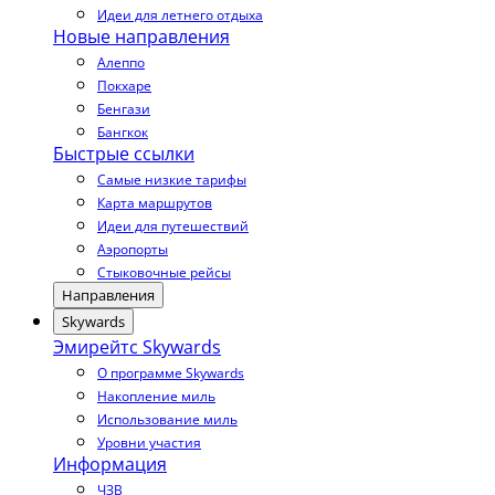
Идеи для летнего отдыха
Новые направления
Алеппо
Покхаре
Бенгази
Бангкок
Быстрые ссылки
Самые низкие тарифы
Карта маршрутов
Идеи для путешествий
Аэропорты
Стыковочные рейсы
Направления
Skywards
Эмирейтс Skywards
О программе Skywards
Накопление миль
Использование миль
Уровни участия
Информация
ЧЗВ