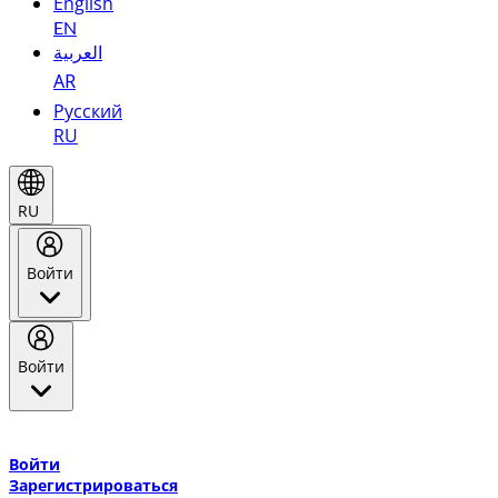
English
EN
العربية
AR
Русский
RU
RU
Войти
Войти
Добро пожаловать в Эмирейтс Skywards, программу лояльнос
авиакомпании Эмирейтс и теперь flydubai.
Войти
Зарегистрироваться