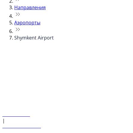
Направления
Аэропорты
Shymkent Airport
© flydubai 2026. Все права защищены.
Наша политика
|
Условия и положения
+971 600 54 44 45