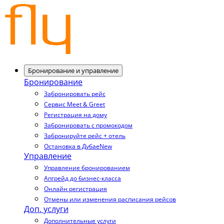
Бронирование и управление
Бронирование
Забронировать рейс
Сервис Meet & Greet
Регистрация на дому
Забронировать с промокодом
Забронируйте рейс + отель
Остановка в Дубае
New
Управление
Управление бронированием
Апгрейд до бизнес-класса
Онлайн регистрация
Отмены или изменения расписания рейсов
Доп. услуги
Дополнительные услуги