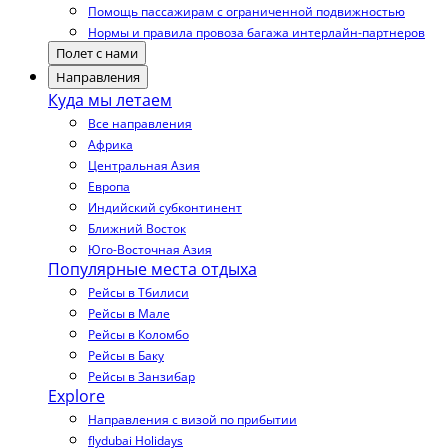
Помощь пассажирам с ограниченной подвижностью
Нормы и правила провоза багажа интерлайн-партнеров
Полет с нами
Направления
Куда мы летаем
Все направления
Африка
Центральная Азия
Европа
Индийский субконтинент
Ближний Восток
Юго-Восточная Азия
Популярные места отдыха
Рейсы в Тбилиси
Рейсы в Мале
Рейсы в Коломбо
Рейсы в Баку
Рейсы в Занзибар
Explore
Направления с визой по прибытии
flydubai Holidays