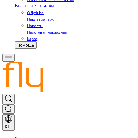
Быстрые ссылки
О flydubai
Наш авиапарк
Новости
Налоговая накладная
Карго
Помощь
RU