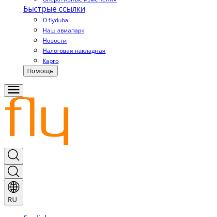
Быстрые ссылки
О flydubai
Наш авиапарк
Новости
Налоговая накладная
Карго
Помощь
RU