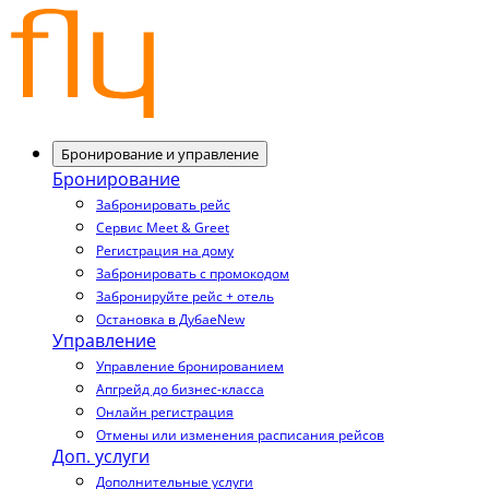
Бронирование и управление
Бронирование
Забронировать рейс
Сервис Meet & Greet
Регистрация на дому
Забронировать с промокодом
Забронируйте рейс + отель
Остановка в Дубае
New
Управление
Управление бронированием
Апгрейд до бизнес-класса
Онлайн регистрация
Отмены или изменения расписания рейсов
Доп. услуги
Дополнительные услуги