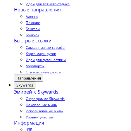
Идеи для летнего отдыха
Новые направления
Алеппо
Покхаре
Бенгази
Бангкок
Быстрые ссылки
Самые низкие тарифы
Карта маршрутов
Идеи для путешествий
Аэропорты
Стыковочные рейсы
Направления
Skywards
Эмирейтс Skywards
О программе Skywards
Накопление миль
Использование миль
Уровни участия
Информация
ЧЗВ