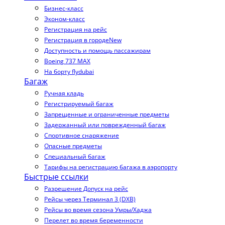
Бизнес-класс
Эконом-класс
Регистрация на рейс
Регистрация в городе
New
Доступность и помощь пассажирам
Boeing 737 MAX
На борту flydubai
Багаж
Ручная кладь
Регистрируемый багаж
Запрещенные и ограниченные предметы
Задержанный или поврежденный багаж
Спортивное снаряжение
Опасные предметы
Специальный багаж
Тарифы на регистрацию багажа в аэропорту
Быстрые ссылки
Разрешение Допуск на рейс
Рейсы через Терминал 3 (DXB)
Рейсы во время сезона Умры/Хаджа
Перелет во время беременности