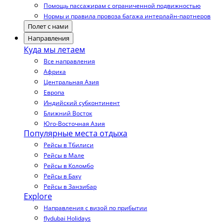
Помощь пассажирам с ограниченной подвижностью
Нормы и правила провоза багажа интерлайн-партнеров
Полет с нами
Направления
Куда мы летаем
Все направления
Африка
Центральная Азия
Европа
Индийский субконтинент
Ближний Восток
Юго-Восточная Азия
Популярные места отдыха
Рейсы в Тбилиси
Рейсы в Мале
Рейсы в Коломбо
Рейсы в Баку
Рейсы в Занзибар
Explore
Направления с визой по прибытии
flydubai Holidays