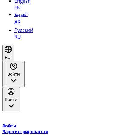
English
EN
العربية
AR
Русский
RU
RU
Войти
Войти
Добро пожаловать в Эмирейтс Skywards, программу лояльнос
авиакомпании Эмирейтс и теперь flydubai.
Войти
Зарегистрироваться