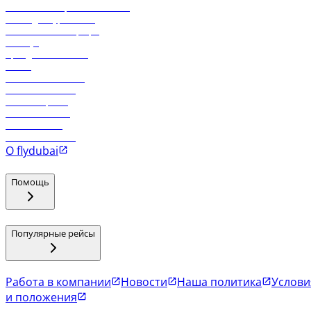
Реклама на бортовой системе
Логин для турагентов
Самые низкие тарифы
Holidays
Аренда автомобиля
Отели
Работа в компании
Рейсы в Тбилиси
Рейсы в Эр-Рияд
Рейсы в Маскат
Рейсы в Мале
Рейсы в Коломбо
О flydubai
Помощь
Популярные рейсы
Работа в компании
Новости
Наша политика
Услови
и положения