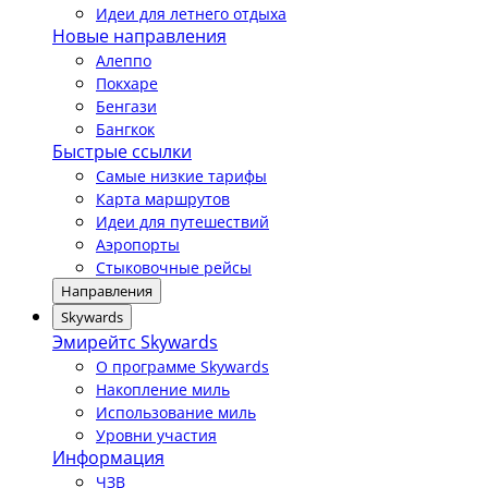
Идеи для летнего отдыха
Новые направления
Алеппо
Покхаре
Бенгази
Бангкок
Быстрые ссылки
Самые низкие тарифы
Карта маршрутов
Идеи для путешествий
Аэропорты
Стыковочные рейсы
Направления
Skywards
Эмирейтс Skywards
О программе Skywards
Накопление миль
Использование миль
Уровни участия
Информация
ЧЗВ