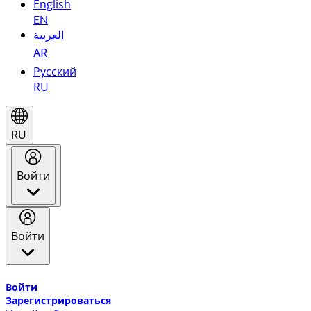
English
EN
العربية
AR
Русский
RU
RU
Войти
Войти
Добро пожаловать в Эмирейтс Skywards, программу лоя
Войти
Зарегистрироваться