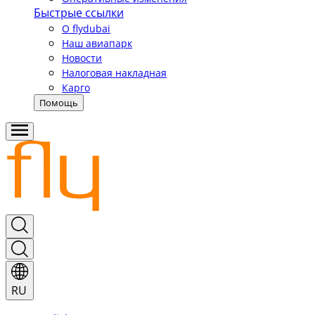
Быстрые ссылки
О flydubai
Наш авиапарк
Новости
Налоговая накладная
Карго
Помощь
RU