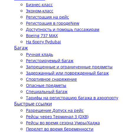
Бизнес-класс
Эконом-класс
Регистрация на рейс
Регистрация в городе
New
Доступность и помощь пассажирам
Boeing 737 MAX
На борту flydubai
Багаж
Ручная кладь
Регистрируемый багаж
Запрещенные и ограниченные предметы
Задержанный или поврежденный багаж
Спортивное снаряжение
Опасные предметы
Специальный багаж
Тарифы на регистрацию багажа в аэропорту
Быстрые ссылки
Разрешение Допуск на рейс
Рейсы через Терминал 3 (DXB)
Рейсы во время сезона Умры/Хаджа
Перелет во время беременности