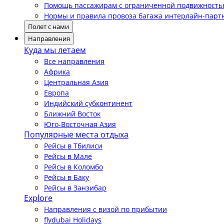
Помощь пассажирам с ограниченной подвижност
Нормы и правила провоза багажа интерлайн-парт
Полет с нами
Направления
Куда мы летаем
Все направления
Африка
Центральная Азия
Европа
Индийский субконтинент
Ближний Восток
Юго-Восточная Азия
Популярные места отдыха
Рейсы в Тбилиси
Рейсы в Мале
Рейсы в Коломбо
Рейсы в Баку
Рейсы в Занзибар
Explore
Направления с визой по прибытии
flydubai Holidays