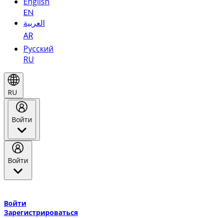
English
EN
العربية
AR
Русский
RU
RU
Войти
Войти
Добро пожаловать в Эмирейтс Skywards, программу лояльнос
авиакомпании Эмирейтс и теперь flydubai.
Войти
Зарегистрироваться