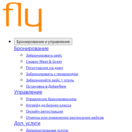
Бронирование и управление
Бронирование
Забронировать рейс
Сервис Meet & Greet
Регистрация на дому
Забронировать с промокодом
Забронируйте рейс + отель
Остановка в Дубае
New
Управление
Управление бронированием
Апгрейд до бизнес-класса
Онлайн регистрация
Отмены или изменения расписания рейсов
Доп. услуги
Дополнительные услуги