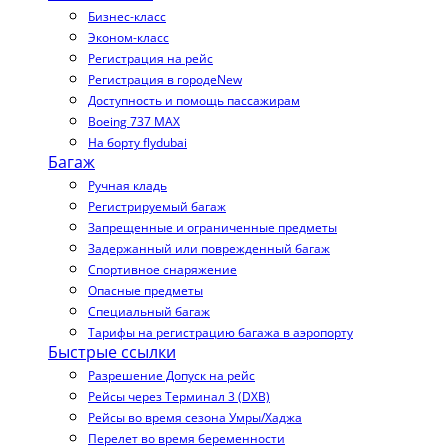
Бизнес-класс
Эконом-класс
Регистрация на рейс
Регистрация в городе
New
Доступность и помощь пассажирам
Boeing 737 MAX
На борту flydubai
Багаж
Ручная кладь
Регистрируемый багаж
Запрещенные и ограниченные предметы
Задержанный или поврежденный багаж
Спортивное снаряжение
Опасные предметы
Специальный багаж
Тарифы на регистрацию багажа в аэропорту
Быстрые ссылки
Разрешение Допуск на рейс
Рейсы через Терминал 3 (DXB)
Рейсы во время сезона Умры/Хаджа
Перелет во время беременности