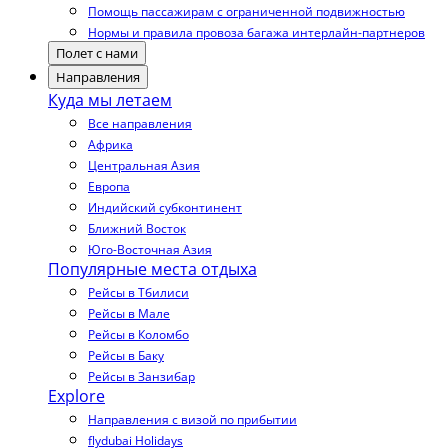
Помощь пассажирам с ограниченной подвижностью
Нормы и правила провоза багажа интерлайн-партнеров
Полет с нами
Направления
Куда мы летаем
Все направления
Африка
Центральная Азия
Европа
Индийский субконтинент
Ближний Восток
Юго-Восточная Азия
Популярные места отдыха
Рейсы в Тбилиси
Рейсы в Мале
Рейсы в Коломбо
Рейсы в Баку
Рейсы в Занзибар
Explore
Направления с визой по прибытии
flydubai Holidays