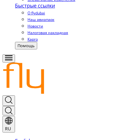
Быстрые ссылки
О flydubai
Наш авиапарк
Новости
Налоговая накладная
Карго
Помощь
RU