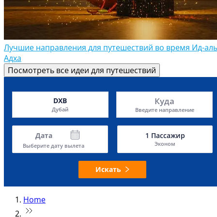
Лучшие направления для путешествий во время Ид-аль
Адха
Посмотреть все идеи для путешествий
Куда
DXB
Дубай
Введите направление
Дата
1
Пассажир
Эконом
Выберите дату вылета
Искать
Home