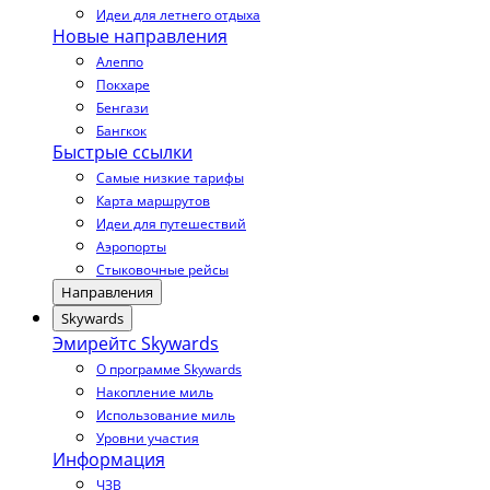
Идеи для летнего отдыха
Новые направления
Алеппо
Покхаре
Бенгази
Бангкок
Быстрые ссылки
Самые низкие тарифы
Карта маршрутов
Идеи для путешествий
Аэропорты
Стыковочные рейсы
Направления
Skywards
Эмирейтс Skywards
О программе Skywards
Накопление миль
Использование миль
Уровни участия
Информация
ЧЗВ