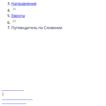
Направления
Европа
Путеводитель по Словении
© flydubai 2026. Все права защищены.
Наша политика
|
Условия и положения
+971 600 54 44 45