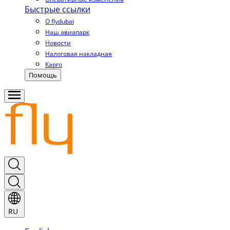
Быстрые ссылки
О flydubai
Наш авиапарк
Новости
Налоговая накладная
Карго
Помощь
RU