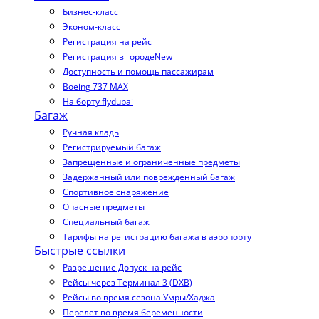
Бизнес-класс
Эконом-класс
Регистрация на рейс
Регистрация в городе
New
Доступность и помощь пассажирам
Boeing 737 MAX
На борту flydubai
Багаж
Ручная кладь
Регистрируемый багаж
Запрещенные и ограниченные предметы
Задержанный или поврежденный багаж
Спортивное снаряжение
Опасные предметы
Специальный багаж
Тарифы на регистрацию багажа в аэропорту
Быстрые ссылки
Разрешение Допуск на рейс
Рейсы через Терминал 3 (DXB)
Рейсы во время сезона Умры/Хаджа
Перелет во время беременности