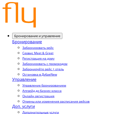
Бронирование и управление
Бронирование
Забронировать рейс
Сервис Meet & Greet
Регистрация на дому
Забронировать с промокодом
Забронируйте рейс + отель
Остановка в Дубае
New
Управление
Управление бронированием
Апгрейд до бизнес-класса
Онлайн регистрация
Отмены или изменения расписания рейсов
Доп. услуги
Дополнительные услуги