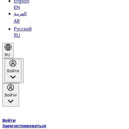
English
EN
العربية
AR
Русский
RU
RU
Войти
Войти
Добро пожаловать в Эмирейтс Skywards, программу лояльнос
авиакомпании Эмирейтс и теперь flydubai.
Войти
Зарегистрироваться