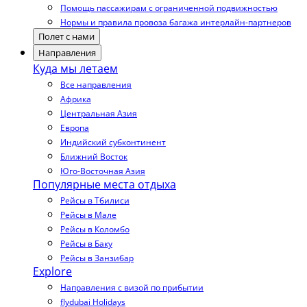
Помощь пассажирам с ограниченной подвижностью
Нормы и правила провоза багажа интерлайн-партнеров
Полет с нами
Направления
Куда мы летаем
Все направления
Африка
Центральная Азия
Европа
Индийский субконтинент
Ближний Восток
Юго-Восточная Азия
Популярные места отдыха
Рейсы в Тбилиси
Рейсы в Мале
Рейсы в Коломбо
Рейсы в Баку
Рейсы в Занзибар
Explore
Направления с визой по прибытии
flydubai Holidays