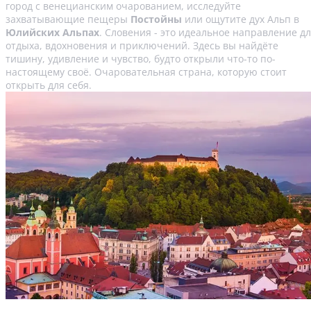
город с венецианским очарованием, исследуйте
захватывающие пещеры
Постойны
или ощутите дух Альп в
Юлийских Альпах
. Словения - это идеальное направление д
отдыха, вдохновения и приключений. Здесь вы найдёте
тишину, удивление и чувство, будто открыли что-то по-
настоящему своё. Очаровательная страна, которую стоит
открыть для себя.
Путеводитель по Любляне