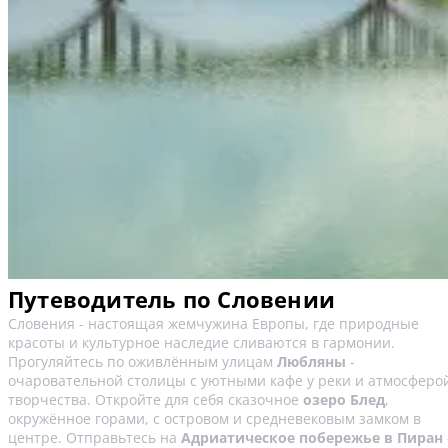
Путеводитель по Словении
Словения - настоящая жемчужина Европы, где природные
красоты и культурное наследие сливаются в гармонии.
Прогуляйтесь по оживлённым улицам
Любляны
-
очаровательной столицы с уютными кафе у реки и атмосферо
творчества. Откройте для себя сказочное
озеро Блед
,
окружённое горами, с островом и средневековым замком в
центре. Отправьтесь на
Адриатическое побережье в Пиран