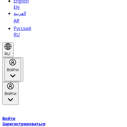
English
EN
العربية
AR
Русский
RU
RU
Войти
Войти
Добро пожаловать в Эмирейтс Skywards, программу лояльнос
авиакомпании Эмирейтс и теперь flydubai.
Войти
Зарегистрироваться