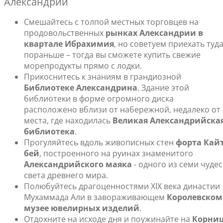
Александрии
Смешайтесь с толпой местных торговцев на
продовольственных
рынках Александрии в
квартале Ибрахимия
, но советуем приехать туд
пораньше – тогда вы сможете купить свежие
морепродукты прямо с лодки.
Прикоснитесь к знаниям в грандиозной
Библиотеке Александрина
. Здание этой
библиотеки в форме огромного диска
расположено вблизи от набережной, недалеко от
места, где находилась
Великая Александрийска
библиотека
.
Прогуляйтесь вдоль живописных стен
форта Кайт
бей
, построенного на руинах знаменитого
Александрийского маяка
- одного из семи чудес
света древнего мира.
Полюбуйтесь драгоценностями XIX века династии
Мухаммада Али в завораживающем
Королевском
музее ювелирных изделий
.
Отдохните на исходе дня и поужинайте на
Корни