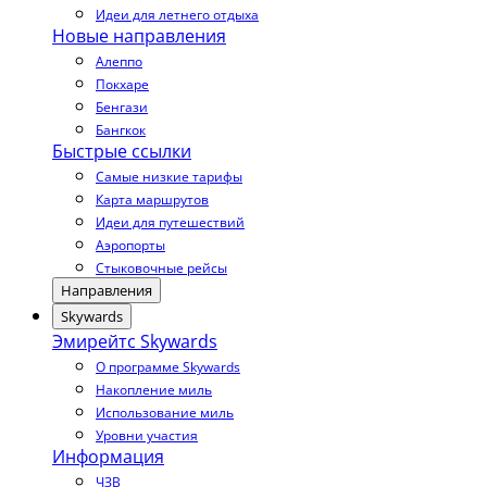
Идеи для летнего отдыха
Новые направления
Алеппо
Покхаре
Бенгази
Бангкок
Быстрые ссылки
Самые низкие тарифы
Карта маршрутов
Идеи для путешествий
Аэропорты
Стыковочные рейсы
Направления
Skywards
Эмирейтс Skywards
О программе Skywards
Накопление миль
Использование миль
Уровни участия
Информация
ЧЗВ