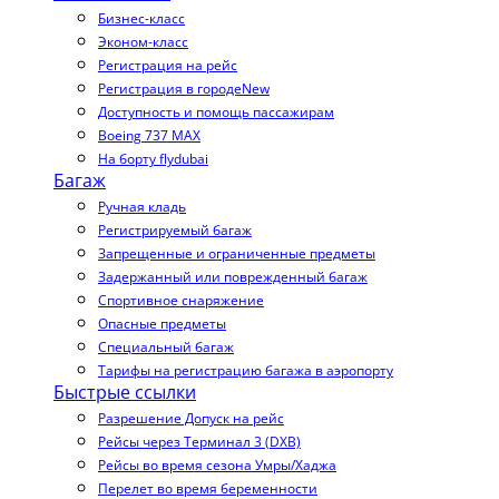
Бизнес-класс
Эконом-класс
Регистрация на рейс
Регистрация в городе
New
Доступность и помощь пассажирам
Boeing 737 MAX
На борту flydubai
Багаж
Ручная кладь
Регистрируемый багаж
Запрещенные и ограниченные предметы
Задержанный или поврежденный багаж
Спортивное снаряжение
Опасные предметы
Специальный багаж
Тарифы на регистрацию багажа в аэропорту
Быстрые ссылки
Разрешение Допуск на рейс
Рейсы через Терминал 3 (DXB)
Рейсы во время сезона Умры/Хаджа
Перелет во время беременности