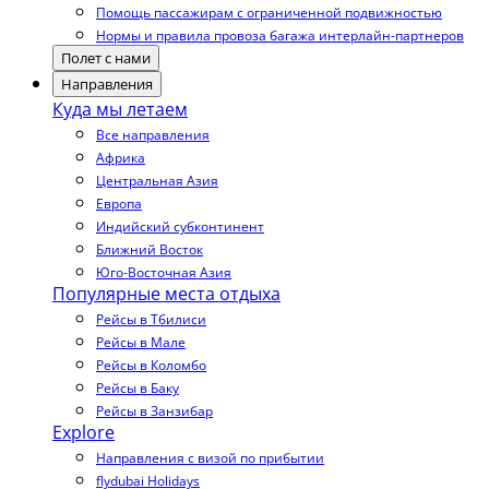
Помощь пассажирам с ограниченной подвижностью
Нормы и правила провоза багажа интерлайн-партнеров
Полет с нами
Направления
Куда мы летаем
Все направления
Африка
Центральная Азия
Европа
Индийский субконтинент
Ближний Восток
Юго-Восточная Азия
Популярные места отдыха
Рейсы в Тбилиси
Рейсы в Мале
Рейсы в Коломбо
Рейсы в Баку
Рейсы в Занзибар
Explore
Направления с визой по прибытии
flydubai Holidays