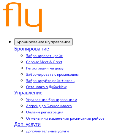
Бронирование и управление
Бронирование
Забронировать рейс
Сервис Meet & Greet
Регистрация на дому
Забронировать с промокодом
Забронируйте рейс + отель
Остановка в Дубае
New
Управление
Управление бронированием
Апгрейд до бизнес-класса
Онлайн регистрация
Отмены или изменения расписания рейсов
Доп. услуги
Дополнительные услуги