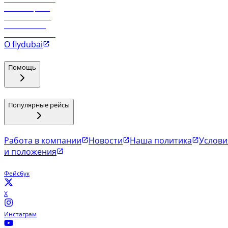
Рейсы в Эр-Рияд
Рейсы в Маскат
Рейсы в Мале
Рейсы в Коломбо
О flydubai
Помощь
Популярные рейсы
Работа в компании
Новости
Наша политика
Услови
и положения
Фейсбук
X
Инстаграм