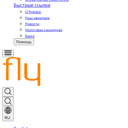
Быстрые ссылки
О flydubai
Наш авиапарк
Новости
Налоговая накладная
Карго
Помощь
RU