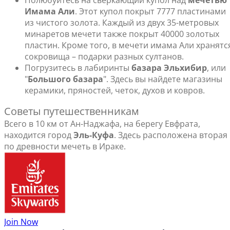
Полюбуйтесь на сверкающий купол над
мечетью
Имама Али
. Этот купол покрыт 7777 пластинами
из чистого золота. Каждый из двух 35-метровых
минаретов мечети также покрыт 40000 золотых
пластин. Кроме того, в мечети имама Али хранятс
сокровища – подарки разных султанов.
Погрузитесь в лабиринты
базара Эльхибир
, или
"
Большого базара
". Здесь вы найдете магазины
керамики, пряностей, четок, духов и ковров.
Советы путешественникам
Всего в 10 км от Ан-Наджафа, на берегу Евфрата,
находится город
Эль-Куфа
. Здесь расположена вторая
по древности мечеть в Ираке.
Join Now