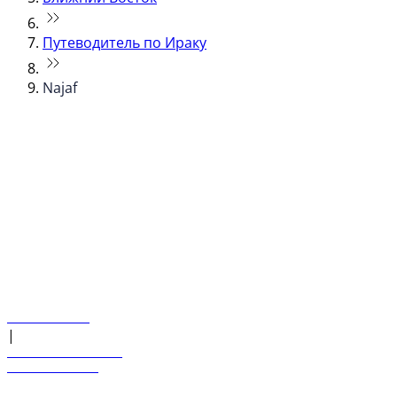
Путеводитель по Ираку
Najaf
© flydubai 2026. Все права защищены.
Наша политика
|
Условия и положения
+971 600 54 44 45