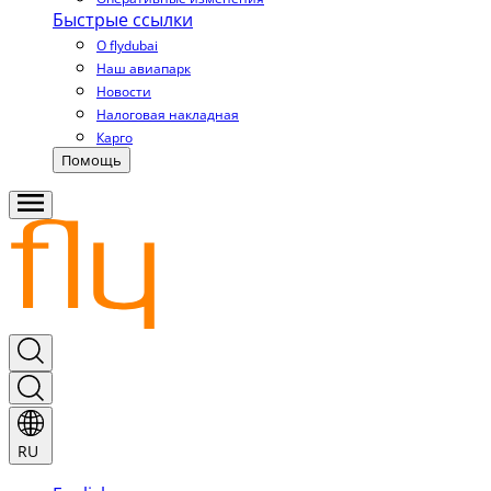
Быстрые ссылки
О flydubai
Наш авиапарк
Новости
Налоговая накладная
Карго
Помощь
RU