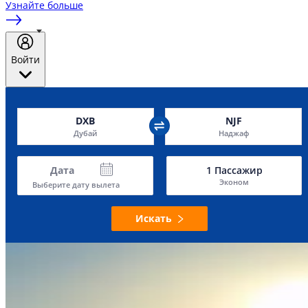
Узнайте больше
Войти
DXB
NJF
Дубай
Наджаф
Дата
1
Пассажир
Эконом
Выберите дату вылета
Искать