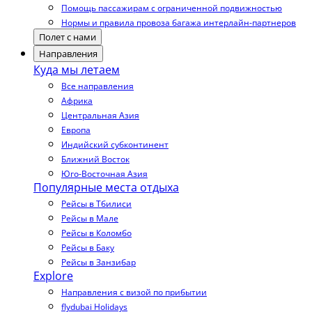
Помощь пассажирам с ограниченной подвижностью
Нормы и правила провоза багажа интерлайн-партнеров
Полет с нами
Направления
Куда мы летаем
Все направления
Африка
Центральная Азия
Европа
Индийский субконтинент
Ближний Восток
Юго-Восточная Азия
Популярные места отдыха
Рейсы в Тбилиси
Рейсы в Мале
Рейсы в Коломбо
Рейсы в Баку
Рейсы в Занзибар
Explore
Направления с визой по прибытии
flydubai Holidays