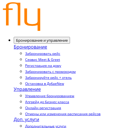
Бронирование и управление
Бронирование
Забронировать рейс
Сервис Meet & Greet
Регистрация на дому
Забронировать с промокодом
Забронируйте рейс + отель
Остановка в Дубае
New
Управление
Управление бронированием
Апгрейд до бизнес-класса
Онлайн регистрация
Отмены или изменения расписания рейсов
Доп. услуги
Дополнительные услуги