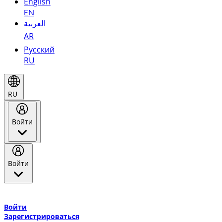
English
EN
العربية
AR
Русский
RU
RU
Войти
Войти
Добро пожаловать в Эмирейтс Skywards, программу лояльнос
авиакомпании Эмирейтс и теперь flydubai.
Войти
Зарегистрироваться