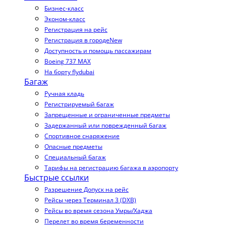
Бизнес-класс
Эконом-класс
Регистрация на рейс
Регистрация в городе
New
Доступность и помощь пассажирам
Boeing 737 MAX
На борту flydubai
Багаж
Ручная кладь
Регистрируемый багаж
Запрещенные и ограниченные предметы
Задержанный или поврежденный багаж
Спортивное снаряжение
Опасные предметы
Специальный багаж
Тарифы на регистрацию багажа в аэропорту
Быстрые ссылки
Разрешение Допуск на рейс
Рейсы через Терминал 3 (DXB)
Рейсы во время сезона Умры/Хаджа
Перелет во время беременности