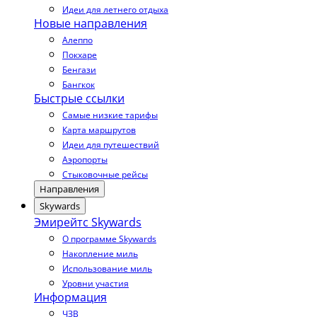
Идеи для летнего отдыха
Новые направления
Алеппо
Покхаре
Бенгази
Бангкок
Быстрые ссылки
Самые низкие тарифы
Карта маршрутов
Идеи для путешествий
Аэропорты
Стыковочные рейсы
Направления
Skywards
Эмирейтс Skywards
О программе Skywards
Накопление миль
Использование миль
Уровни участия
Информация
ЧЗВ