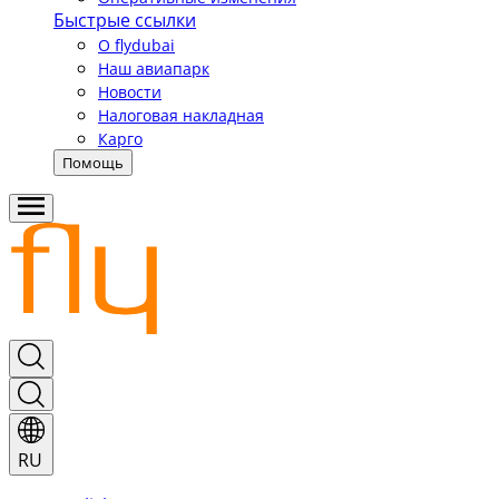
Быстрые ссылки
О flydubai
Наш авиапарк
Новости
Налоговая накладная
Карго
Помощь
RU