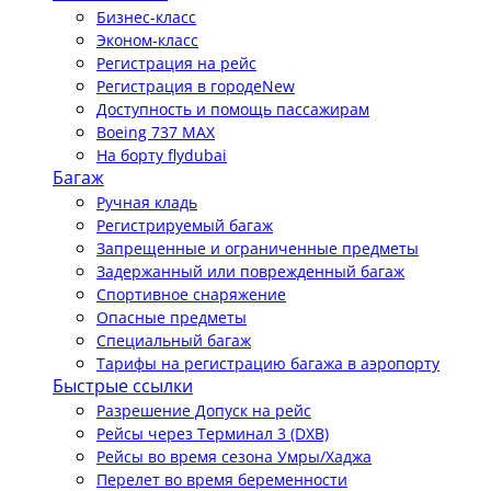
Бизнес-класс
Эконом-класс
Регистрация на рейс
Регистрация в городе
New
Доступность и помощь пассажирам
Boeing 737 MAX
На борту flydubai
Багаж
Ручная кладь
Регистрируемый багаж
Запрещенные и ограниченные предметы
Задержанный или поврежденный багаж
Спортивное снаряжение
Опасные предметы
Специальный багаж
Тарифы на регистрацию багажа в аэропорту
Быстрые ссылки
Разрешение Допуск на рейс
Рейсы через Терминал 3 (DXB)
Рейсы во время сезона Умры/Хаджа
Перелет во время беременности