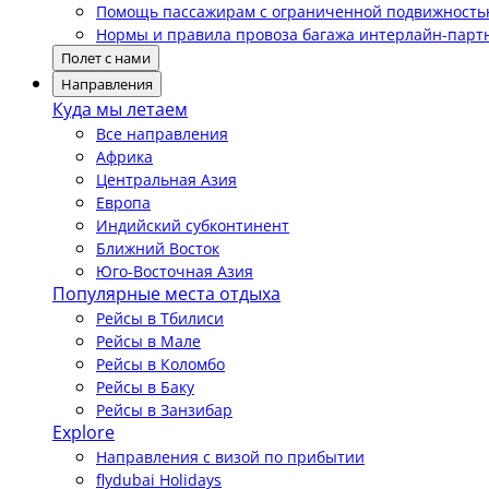
Помощь пассажирам с ограниченной подвижност
Нормы и правила провоза багажа интерлайн-парт
Полет с нами
Направления
Куда мы летаем
Все направления
Африка
Центральная Азия
Европа
Индийский субконтинент
Ближний Восток
Юго-Восточная Азия
Популярные места отдыха
Рейсы в Тбилиси
Рейсы в Мале
Рейсы в Коломбо
Рейсы в Баку
Рейсы в Занзибар
Explore
Направления с визой по прибытии
flydubai Holidays