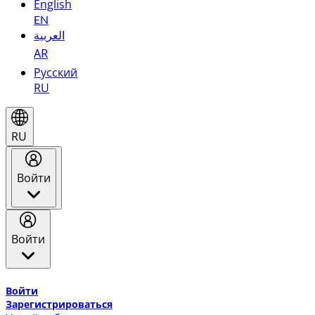
English
EN
العربية
AR
Русский
RU
RU
Войти
Войти
Добро пожаловать в Эмирейтс Skywards, программу лоя
Войти
Зарегистрироваться