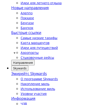
Идеи для летнего отдыха
Новые направления
Алеппо
Покхаре
Бенгази
Бангкок
Быстрые ссылки
Самые низкие тарифы
Карта маршрутов
Идеи для путешествий
Аэропорты
Стыковочные рейсы
Направления
Skywards
Эмирейтс Skywards
О программе Skywards
Накопление миль
Использование миль
Уровни участия
Информация
ЧЗВ