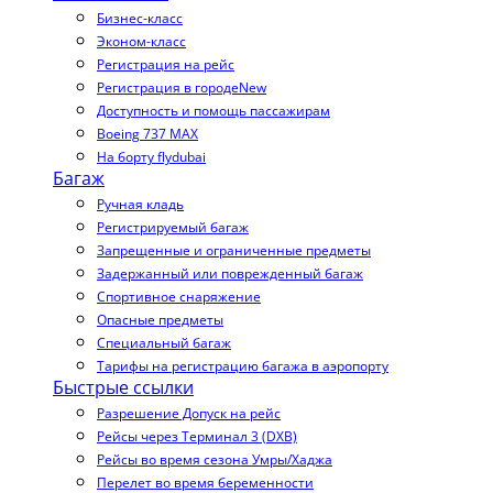
Бизнес-класс
Эконом-класс
Регистрация на рейс
Регистрация в городе
New
Доступность и помощь пассажирам
Boeing 737 MAX
На борту flydubai
Багаж
Ручная кладь
Регистрируемый багаж
Запрещенные и ограниченные предметы
Задержанный или поврежденный багаж
Спортивное снаряжение
Опасные предметы
Специальный багаж
Тарифы на регистрацию багажа в аэропорту
Быстрые ссылки
Разрешение Допуск на рейс
Рейсы через Терминал 3 (DXB)
Рейсы во время сезона Умры/Хаджа
Перелет во время беременности