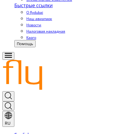
Быстрые ссылки
О flydubai
Наш авиапарк
Новости
Налоговая накладная
Карго
Помощь
RU