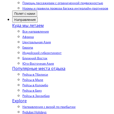
Помощь пассажирам с ограниченной подвижностью
Нормы и правила провоза багажа интерлайн-партнеров
Полет с нами
Направления
Куда мы летаем
Все направления
Африка
Центральная Азия
Европа
Индийский субконтинент
Ближний Восток
Юго-Восточная Азия
Популярные места отдыха
Рейсы в Тбилиси
Рейсы в Мале
Рейсы в Коломбо
Рейсы в Баку
Рейсы в Занзибар
Explore
Направления с визой по прибытии
flydubai Holidays