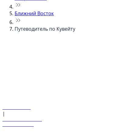
Ближний Восток
Путеводитель по Кувейту
© flydubai 2026. Все права защищены.
Наша политика
|
Условия и положения
+971 600 54 44 45