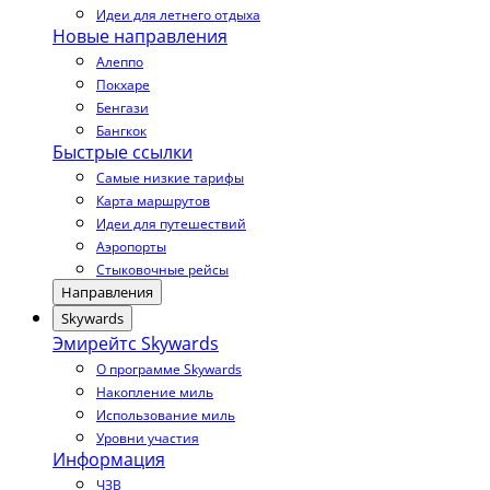
Идеи для летнего отдыха
Новые направления
Алеппо
Покхаре
Бенгази
Бангкок
Быстрые ссылки
Самые низкие тарифы
Карта маршрутов
Идеи для путешествий
Аэропорты
Стыковочные рейсы
Направления
Skywards
Эмирейтс Skywards
О программе Skywards
Накопление миль
Использование миль
Уровни участия
Информация
ЧЗВ