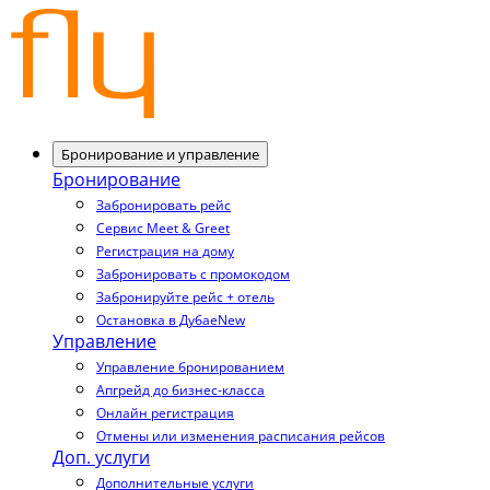
Бронирование и управление
Бронирование
Забронировать рейс
Сервис Meet & Greet
Регистрация на дому
Забронировать с промокодом
Забронируйте рейс + отель
Остановка в Дубае
New
Управление
Управление бронированием
Апгрейд до бизнес-класса
Онлайн регистрация
Отмены или изменения расписания рейсов
Доп. услуги
Дополнительные услуги