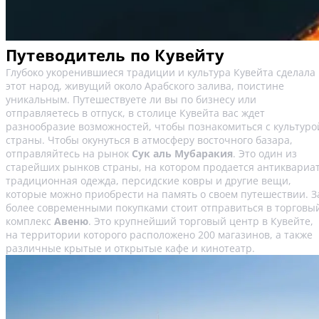
Путеводитель по Кувейту
Глубоко укоренившиеся традиции и культура Кувейта сделала
этот народ, живущий около Арабского залива, поистине
уникальным. Путешествуете ли вы по бизнесу или
отправляетесь в отпуск, в столице Кувейта вас ждет
разнообразие возможностей, чтобы познакомиться с культуро
страны. Чтобы окунуться в атмосферу восточного базара,
отправляйтесь на рынок
Сук аль Мубаракия
. Это один из
старейших рынков страны, на котором продается антиквариат
традиционная одежда, персидские ковры и другие вещи,
которые можно приобрести на память о своем путешествии. З
более современными покупками стоит отправиться в торговы
комплекс
Авеню
. Это крупнейший торговый центр в Кувейте,
на территории которого расположено 200 магазинов, а также
различные крытые и открытые кафе и кинотеатр.