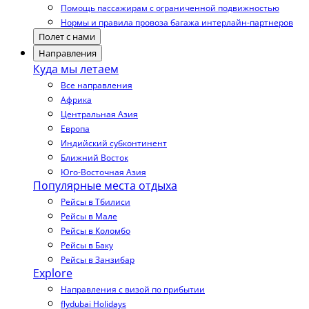
Помощь пассажирам с ограниченной подвижностью
Нормы и правила провоза багажа интерлайн-партнеров
Полет с нами
Направления
Куда мы летаем
Все направления
Африка
Центральная Азия
Европа
Индийский субконтинент
Ближний Восток
Юго-Восточная Азия
Популярные места отдыха
Рейсы в Тбилиси
Рейсы в Мале
Рейсы в Коломбо
Рейсы в Баку
Рейсы в Занзибар
Explore
Направления с визой по прибытии
flydubai Holidays