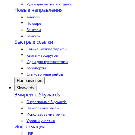
Идеи для летнего отдыха
Новые направления
Алеппо
Покхаре
Бенгази
Бангкок
Быстрые ссылки
Самые низкие тарифы
Карта маршрутов
Идеи для путешествий
Аэропорты
Стыковочные рейсы
Направления
Skywards
Эмирейтс Skywards
О программе Skywards
Накопление миль
Использование миль
Уровни участия
Информация
ЧЗВ