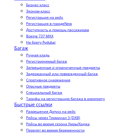
Бизнес-класс
Эконом-класс
Регистрация на рейс
Регистрация в городе
New
Доступность и помощь пассажирам
Boeing 737 MAX
На борту flydubai
Багаж
Ручная кладь
Регистрируемый багаж
Запрещенные и ограниченные предметы
Задержанный или поврежденный багаж
Спортивное снаряжение
Опасные предметы
Специальный багаж
Тарифы на регистрацию багажа в аэропорту
Быстрые ссылки
Разрешение Допуск на рейс
Рейсы через Терминал 3 (DXB)
Рейсы во время сезона Умры/Хаджа
Перелет во время беременности