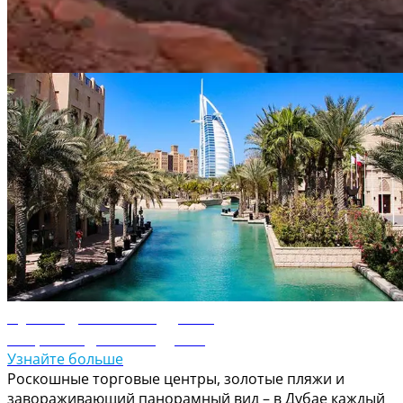
украшенный изысканным исламским геометрическим
орнаментом и витражами из цветного стекла.
Путеводитель по ОАЭ
Путеводитель по Дубаю
Откройте для себя Дубай
Узнайте больше
Роскошные торговые центры, золотые пляжи и
завораживающий панорамный вид – в Дубае каждый