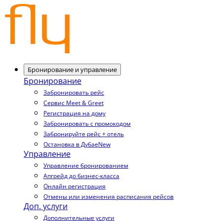
Бронирование и управление
Бронирование
Забронировать рейс
Сервис Meet & Greet
Регистрация на дому
Забронировать с промокодом
Забронируйте рейс + отель
Остановка в Дубае
New
Управление
Управление бронированием
Апгрейд до бизнес-класса
Онлайн регистрация
Отмены или изменения расписания рейсов
Доп. услуги
Дополнительные услуги