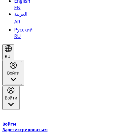
English
EN
العربية
AR
Русский
RU
RU
Войти
Войти
Добро пожаловать в Эмирейтс Skywards, программу лояльнос
авиакомпании Эмирейтс и теперь flydubai.
Войти
Зарегистрироваться