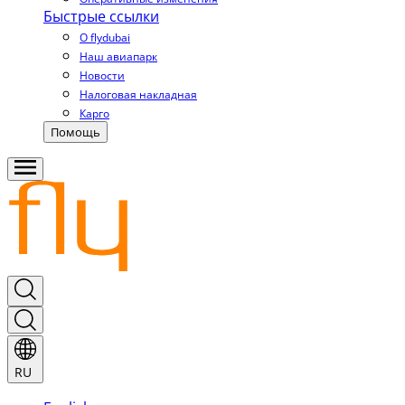
Быстрые ссылки
О flydubai
Наш авиапарк
Новости
Налоговая накладная
Карго
Помощь
RU