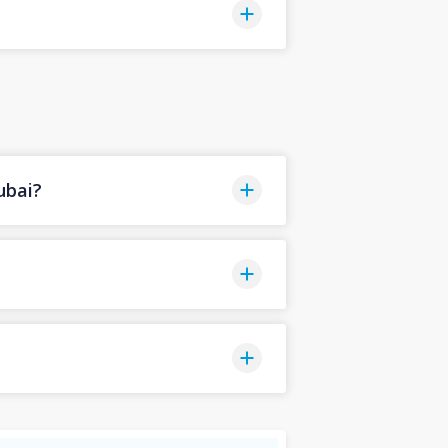
ubai?