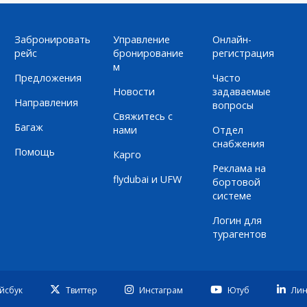
Забронировать
Управление
Онлайн-
рейс
бронирование
регистрация
м
Предложения
Часто
Новости
задаваемые
Направления
вопросы
Свяжитесь с
Багаж
нами
Отдел
снабжения
Помощь
Карго
Реклама на
flydubai и UFW
бортовой
системе
Логин для
турагентов
йсбук
Твиттер
Инстаграм
Ютуб
Лин