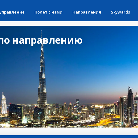
 управление
Полет с нами
Направления
Skywards
по направлению