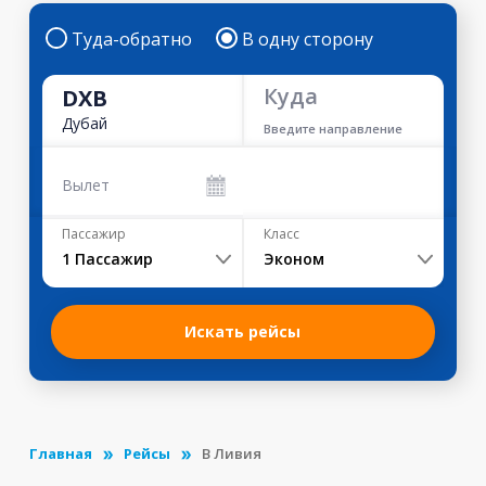
Туда-обратно
В одну сторону
Куда
DXB
Дубай
Введите направление
Вылет
Пассажир
Класс
1
Пассажир
Эконом
Искать рейсы
Главная
Рейсы
В Ливия