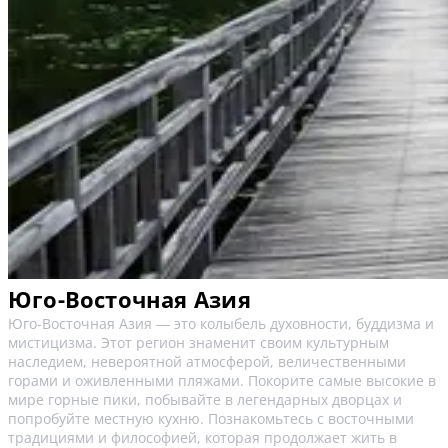
Юго-Восточная Азия
Юго-Восточная Азия ― это колыбель духовности, буддизма и
мистицизма. Этот регион знаменит своим культурным
наследием, невероятной атмосферой, величественными
горами и оживленными пляжами. Покорите самые высокие в
мире горные пики, побывайте в легендарных дворцах и
попробуйте местную кухню. Познакомьтесь с восточными
традициями и философией, которая продолжает жить в