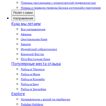
Помощь пассажирам с ограниченной подвижностью
Нормы и правила провоза багажа интерлайн-партнеров
Полет с нами
Направления
Куда мы летаем
Все направления
Африка
Центральная Азия
Европа
Индийский субконтинент
Ближний Восток
Юго-Восточная Азия
Популярные места отдыха
Рейсы в Тбилиси
Рейсы в Мале
Рейсы в Коломбо
Рейсы в Баку
Рейсы в Занзибар
Explore
Направления с визой по прибытии
flydubai Holidays