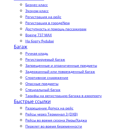
Бизнес-класс
Эконом-класс
Регистрация на рейс
Регистрация в городе
New
Доступность и помощь пассажирам
Boeing 737 MAX
На борту flydubai
Багаж
Ручная кладь
Регистрируемый багаж
Запрещенные и ограниченные предметы
Задержанный или поврежденный багаж
Спортивное снаряжение
Опасные предметы
Специальный багаж
Тарифы на регистрацию багажа в аэропорту
Быстрые ссылки
Разрешение Допуск на рейс
Рейсы через Терминал 3 (DXB)
Рейсы во время сезона Умры/Хаджа
Перелет во время беременности