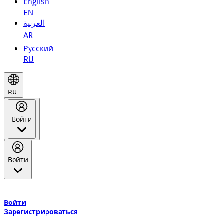
English
EN
العربية
AR
Русский
RU
RU
Войти
Войти
Добро пожаловать в Эмирейтс Skywards, программу лояльнос
авиакомпании Эмирейтс и теперь flydubai.
Войти
Зарегистрироваться