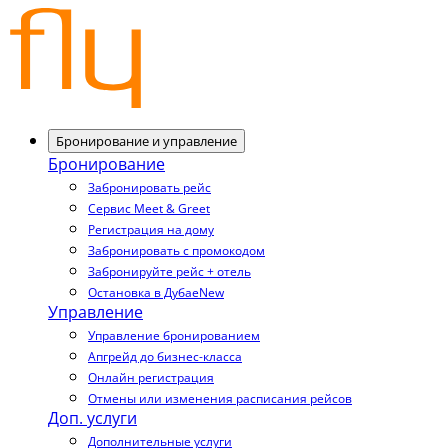
Бронирование и управление
Бронирование
Забронировать рейс
Сервис Meet & Greet
Регистрация на дому
Забронировать с промокодом
Забронируйте рейс + отель
Остановка в Дубае
New
Управление
Управление бронированием
Апгрейд до бизнес-класса
Онлайн регистрация
Отмены или изменения расписания рейсов
Доп. услуги
Дополнительные услуги