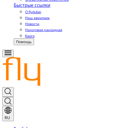
Быстрые ссылки
О flydubai
Наш авиапарк
Новости
Налоговая накладная
Карго
Помощь
RU