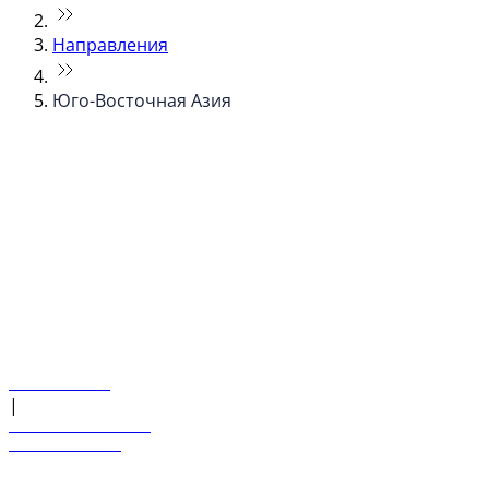
Направления
Юго-Восточная Азия
© flydubai 2026. Все права защищены.
Наша политика
|
Условия и положения
+971 600 54 44 45