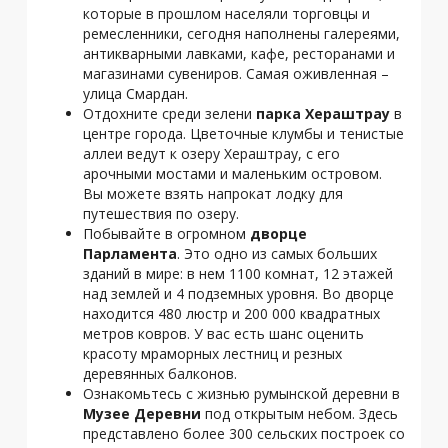
которые в прошлом населяли торговцы и
ремесленники, сегодня наполнены галереями,
антикварными лавками, кафе, ресторанами и
магазинами сувениров. Самая оживленная –
улица Смардан.
Отдохните среди зелени
парка Хераштрау
в
центре города. Цветочные клумбы и тенистые
аллеи ведут к озеру Хераштрау, с его
арочными мостами и маленьким островом.
Вы можете взять напрокат лодку для
путешествия по озеру.
Побывайте в огромном
дворце
Парламента
. Это одно из самых больших
зданий в мире: в нем 1100 комнат, 12 этажей
над землей и 4 подземных уровня. Во дворце
находится 480 люстр и 200 000 квадратных
метров ковров. У вас есть шанс оценить
красоту мраморных лестниц и резных
деревянных балконов.
Ознакомьтесь с жизнью румынской деревни в
Музее Деревни
под открытым небом. Здесь
представлено более 300 сельских построек со