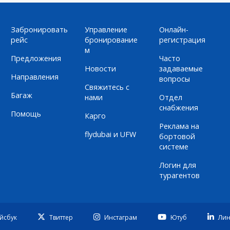
Забронировать
Управление
Онлайн-
рейс
бронирование
регистрация
м
Предложения
Часто
Новости
задаваемые
Направления
вопросы
Свяжитесь с
Багаж
нами
Отдел
снабжения
Помощь
Карго
Реклама на
flydubai и UFW
бортовой
системе
Логин для
турагентов
йсбук
Твиттер
Инстаграм
Ютуб
Лин