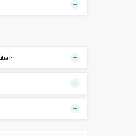
ubai?