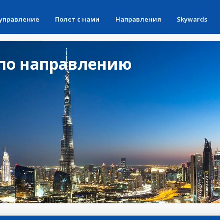
 управление
Полет с нами
Направления
Skywards
по направлению