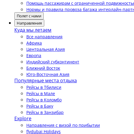
Помощь пассажирам с ограниченной подвижност
Нормы и правила провоза багажа интерлайн-парт
Полет с нами
Направления
Куда мы летаем
Все направления
Африка
Центральная Азия
Европа
Индийский субконтинент
Ближний Восток
Юго-Восточная Азия
Популярные места отдыха
Рейсы в Тбилиси
Рейсы в Мале
Рейсы в Коломбо
Рейсы в Баку
Рейсы в Занзибар
Explore
Направления с визой по прибытии
flydubai Holidays