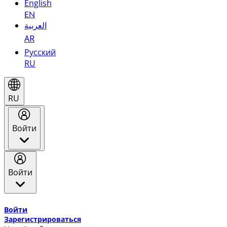
English
EN
العربية
AR
Русский
RU
RU
Войти
Войти
Добро пожаловать в Эмирейтс Skywards, программу лоя
Войти
Зарегистрироваться