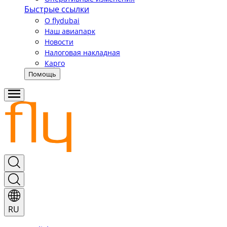
Быстрые ссылки
О flydubai
Наш авиапарк
Новости
Налоговая накладная
Карго
Помощь
RU