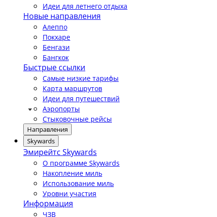
Идеи для летнего отдыха
Новые направления
Алеппо
Покхаре
Бенгази
Бангкок
Быстрые ссылки
Самые низкие тарифы
Карта маршрутов
Идеи для путешествий
Аэропорты
Стыковочные рейсы
Направления
Skywards
Эмирейтс Skywards
О программе Skywards
Накопление миль
Использование миль
Уровни участия
Информация
ЧЗВ