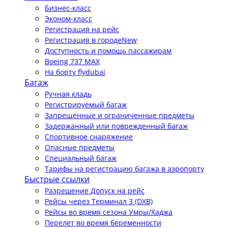
Бизнес-класс
Эконом-класс
Регистрация на рейс
Регистрация в городе
New
Доступность и помощь пассажирам
Boeing 737 MAX
На борту flydubai
Багаж
Ручная кладь
Регистрируемый багаж
Запрещенные и ограниченные предметы
Задержанный или поврежденный багаж
Спортивное снаряжение
Опасные предметы
Специальный багаж
Тарифы на регистрацию багажа в аэропорту
Быстрые ссылки
Разрешение Допуск на рейс
Рейсы через Терминал 3 (DXB)
Рейсы во время сезона Умры/Хаджа
Перелет во время беременности