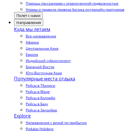
Помощь пассажирам с ограниченной подвижностью
Нормы и правила провоза багажа интерлайн-партнеров
Полет с нами
Направления
Куда мы летаем
Все направления
Африка
Центральная Азия
Европа
Индийский субконтинент
Ближний Восток
Юго-Восточная Азия
Популярные места отдыха
Рейсы в Тбилиси
Рейсы в Мале
Рейсы в Коломбо
Рейсы в Баку
Рейсы в Занзибар
Explore
Направления с визой по прибытии
flydubai Holidays