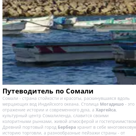
Путеводитель по Сомали
Сомали - страна стойкости и красоты, раскинувшаяся вдоль
мерцающих вод Индийского океана. Столица
Могадишо
- это
отражение истории и современного духа, а
Харгейса
,
культурный центр Сомалиленда, славится своими
колоритными рынками, живой атмосферой и гостеприимством
Древний портовый город
Бербера
хранит в себе многовекову
историю торговли, а разнообразные пейзажи страны - от