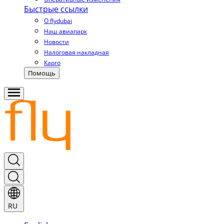
Быстрые ссылки
О flydubai
Наш авиапарк
Новости
Налоговая накладная
Карго
Помощь
RU