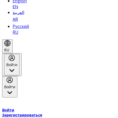
English
EN
العربية
AR
Русский
RU
RU
Войти
Войти
Добро пожаловать в Эмирейтс Skywards, программу лояльнос
авиакомпании Эмирейтс и теперь flydubai.
Войти
Зарегистрироваться