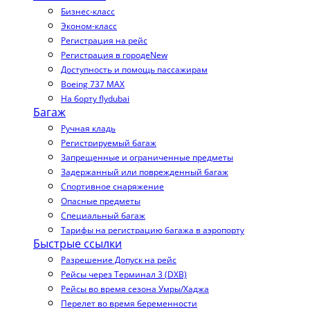
Бизнес-класс
Эконом-класс
Регистрация на рейс
Регистрация в городе
New
Доступность и помощь пассажирам
Boeing 737 MAX
На борту flydubai
Багаж
Ручная кладь
Регистрируемый багаж
Запрещенные и ограниченные предметы
Задержанный или поврежденный багаж
Спортивное снаряжение
Опасные предметы
Специальный багаж
Тарифы на регистрацию багажа в аэропорту
Быстрые ссылки
Разрешение Допуск на рейс
Рейсы через Терминал 3 (DXB)
Рейсы во время сезона Умры/Хаджа
Перелет во время беременности