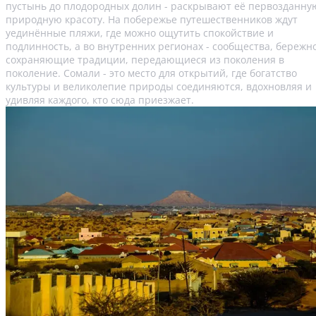
пустынь до плодородных долин - раскрывают её первозданну
природную красоту. На побережье путешественников ждут
уединённые пляжи, где можно ощутить спокойствие и
подлинность, а во внутренних регионах - сообщества, бережн
сохраняющие традиции, передающиеся из поколения в
поколение. Сомали - это место для открытий, где богатство
культуры и великолепие природы соединяются, вдохновляя и
удивляя каждого, кто сюда приезжает.