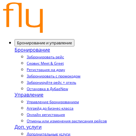
Бронирование и управление
Бронирование
Забронировать рейс
Сервис Meet & Greet
Регистрация на дому
Забронировать с промокодом
Забронируйте рейс + отель
Остановка в Дубае
New
Управление
Управление бронированием
Апгрейд до бизнес-класса
Онлайн регистрация
Отмены или изменения расписания рейсов
Доп. услуги
Дополнительные услуги