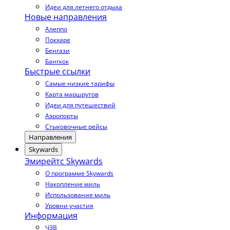
Идеи для летнего отдыха
Новые направления
Алеппо
Покхаре
Бенгази
Бангкок
Быстрые ссылки
Самые низкие тарифы
Карта маршрутов
Идеи для путешествий
Аэропорты
Стыковочные рейсы
Направления
Skywards
Эмирейтс Skywards
О программе Skywards
Накопление миль
Использование миль
Уровни участия
Информация
ЧЗВ