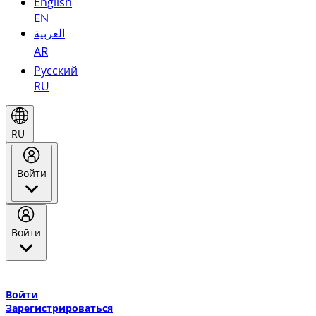
English
EN
العربية
AR
Русский
RU
RU
Войти
Войти
Добро пожаловать в Эмирейтс Skywards, программу лояльнос
авиакомпании Эмирейтс и теперь flydubai.
Войти
Зарегистрироваться