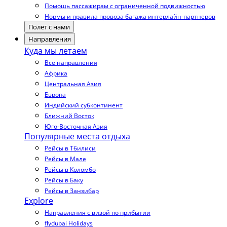
Помощь пассажирам с ограниченной подвижностью
Нормы и правила провоза багажа интерлайн-партнеров
Полет с нами
Направления
Куда мы летаем
Все направления
Африка
Центральная Азия
Европа
Индийский субконтинент
Ближний Восток
Юго-Восточная Азия
Популярные места отдыха
Рейсы в Тбилиси
Рейсы в Мале
Рейсы в Коломбо
Рейсы в Баку
Рейсы в Занзибар
Explore
Направления с визой по прибытии
flydubai Holidays