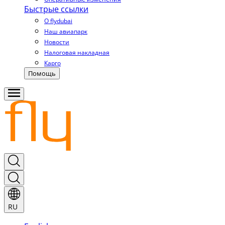
Быстрые ссылки
О flydubai
Наш авиапарк
Новости
Налоговая накладная
Карго
Помощь
RU