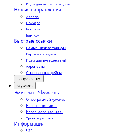
Идеи для летнего отдыха
Новые направления
Алеппо
Покхаре
Бенгази
Бангкок
Быстрые ссылки
Самые низкие тарифы
Карта маршрутов
Идеи для путешествий
Аэропорты
Стыковочные рейсы
Направления
Skywards
Эмирейтс Skywards
О программе Skywards
Накопление миль
Использование миль
Уровни участия
Информация
ЧЗВ