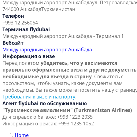
Международный аэропорт Ашхабада
ул. Петрозаводска
744000 Ашхабад
Туркменистан
Телефон
+993 12 256064
Терминал flydubai
Международный аэропорт Ашхабада - Терминал 1
Вебсайт
Международный аэропорт Ашхабада
Информация о визе
Перед полетом
убедитесь, что у вас имеются
правильно оформленные виза и другие документы
необходимые для въезда в страну
. Свяжитесь с
посольством, чтобы узнать, какие документы вам
необходимы. Вы также можете посетить нашу страниц
Требования к визе и паспорту
.
Агент flydubai по обслуживанию
"Туркменские авиалинии" (Turkmenistan Airlines)
Для справок о багаже: +993 1223 2035
Информация о рейсах: +993 1235 1052
Home