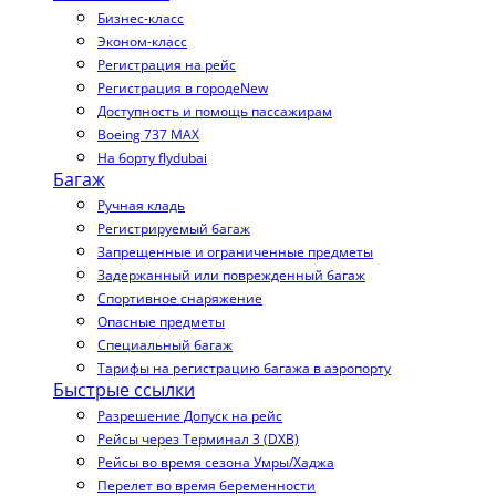
Бизнес-класс
Эконом-класс
Регистрация на рейс
Регистрация в городе
New
Доступность и помощь пассажирам
Boeing 737 MAX
На борту flydubai
Багаж
Ручная кладь
Регистрируемый багаж
Запрещенные и ограниченные предметы
Задержанный или поврежденный багаж
Спортивное снаряжение
Опасные предметы
Специальный багаж
Тарифы на регистрацию багажа в аэропорту
Быстрые ссылки
Разрешение Допуск на рейс
Рейсы через Терминал 3 (DXB)
Рейсы во время сезона Умры/Хаджа
Перелет во время беременности