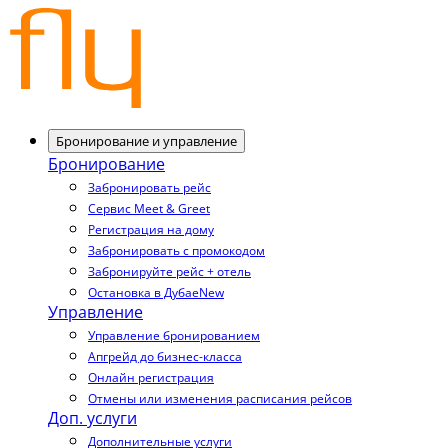
Бронирование и управление
Бронирование
Забронировать рейс
Сервис Meet & Greet
Регистрация на дому
Забронировать с промокодом
Забронируйте рейс + отель
Остановка в Дубае
New
Управление
Управление бронированием
Апгрейд до бизнес-класса
Онлайн регистрация
Отмены или изменения расписания рейсов
Доп. услуги
Дополнительные услуги