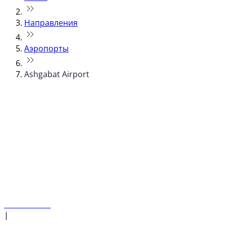
Направления
Аэропорты
Ashgabat Airport
© flydubai 2026. Все права защищены.
Наша политика
|
Условия и положения