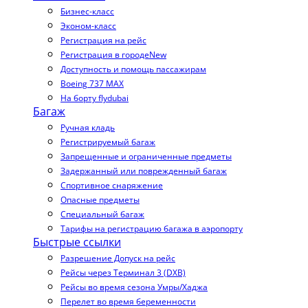
Бизнес-класс
Эконом-класс
Регистрация на рейс
Регистрация в городе
New
Доступность и помощь пассажирам
Boeing 737 MAX
На борту flydubai
Багаж
Ручная кладь
Регистрируемый багаж
Запрещенные и ограниченные предметы
Задержанный или поврежденный багаж
Спортивное снаряжение
Опасные предметы
Специальный багаж
Тарифы на регистрацию багажа в аэропорту
Быстрые ссылки
Разрешение Допуск на рейс
Рейсы через Терминал 3 (DXB)
Рейсы во время сезона Умры/Хаджа
Перелет во время беременности