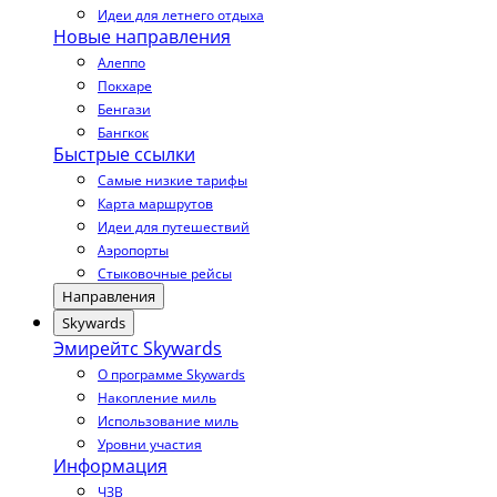
Идеи для летнего отдыха
Новые направления
Алеппо
Покхаре
Бенгази
Бангкок
Быстрые ссылки
Самые низкие тарифы
Карта маршрутов
Идеи для путешествий
Аэропорты
Стыковочные рейсы
Направления
Skywards
Эмирейтс Skywards
О программе Skywards
Накопление миль
Использование миль
Уровни участия
Информация
ЧЗВ