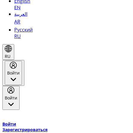
English
EN
العربية
AR
Русский
RU
RU
Войти
Войти
Добро пожаловать в Эмирейтс Skywards, программу лояльнос
авиакомпании Эмирейтс и теперь flydubai.
Войти
Зарегистрироваться