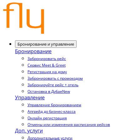
Бронирование и управление
Бронирование
Забронировать рейс
Сервис Meet & Greet
Регистрация на дому
Забронировать с промокодом
Забронируйте рейс + отель
Остановка в Дубае
New
Управление
Управление бронированием
Апгрейд до бизнес-класса
Онлайн регистрация
Отмены или изменения расписания рейсов
Доп. услуги
Дополнительные услуги