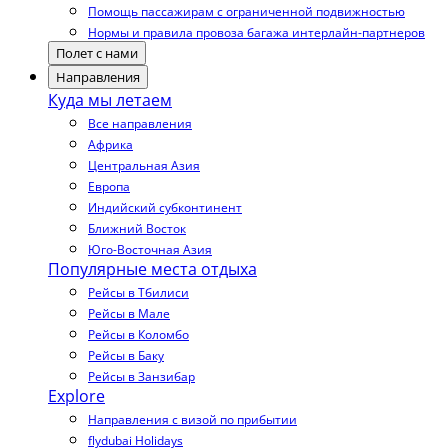
Помощь пассажирам с ограниченной подвижностью
Нормы и правила провоза багажа интерлайн-партнеров
Полет с нами
Направления
Куда мы летаем
Все направления
Африка
Центральная Азия
Европа
Индийский субконтинент
Ближний Восток
Юго-Восточная Азия
Популярные места отдыха
Рейсы в Тбилиси
Рейсы в Мале
Рейсы в Коломбо
Рейсы в Баку
Рейсы в Занзибар
Explore
Направления с визой по прибытии
flydubai Holidays