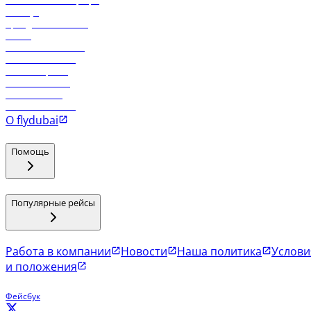
Самые низкие тарифы
Holidays
Аренда автомобиля
Отели
Работа в компании
Рейсы в Тбилиси
Рейсы в Эр-Рияд
Рейсы в Маскат
Рейсы в Мале
Рейсы в Коломбо
О flydubai
Помощь
Популярные рейсы
Работа в компании
Новости
Наша политика
Услови
и положения
Фейсбук