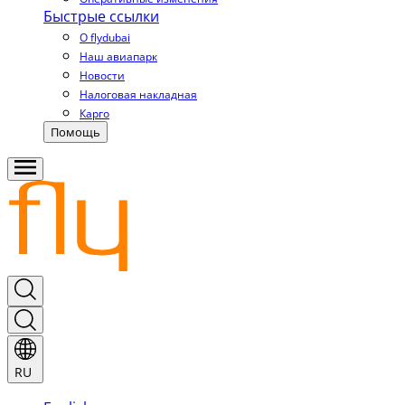
Быстрые ссылки
О flydubai
Наш авиапарк
Новости
Налоговая накладная
Карго
Помощь
RU