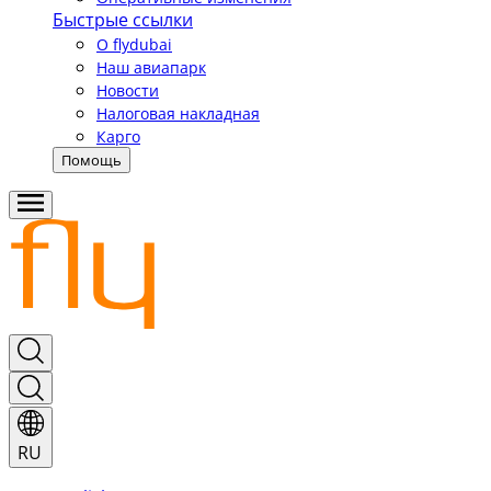
Быстрые ссылки
О flydubai
Наш авиапарк
Новости
Налоговая накладная
Карго
Помощь
RU