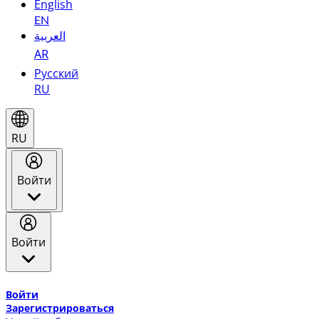
English
EN
العربية
AR
Русский
RU
RU
Войти
Войти
Добро пожаловать в Эмирейтс Skywards, программу лоя
Войти
Зарегистрироваться