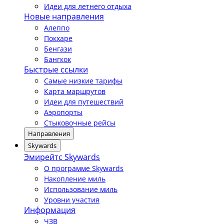
Идеи для летнего отдыха
Новые направления
Алеппо
Покхаре
Бенгази
Бангкок
Быстрые ссылки
Самые низкие тарифы
Карта маршрутов
Идеи для путешествий
Аэропорты
Стыковочные рейсы
Направления
Skywards
Эмирейтс Skywards
О программе Skywards
Накопление миль
Использование миль
Уровни участия
Информация
ЧЗВ