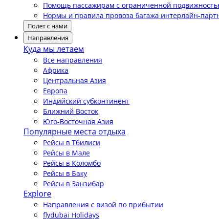
Помощь пассажирам с ограниченной подвижност
Нормы и правила провоза багажа интерлайн-парт
Полет с нами
Направления
Куда мы летаем
Все направления
Африка
Центральная Азия
Европа
Индийский субконтинент
Ближний Восток
Юго-Восточная Азия
Популярные места отдыха
Рейсы в Тбилиси
Рейсы в Мале
Рейсы в Коломбо
Рейсы в Баку
Рейсы в Занзибар
Explore
Направления с визой по прибытии
flydubai Holidays