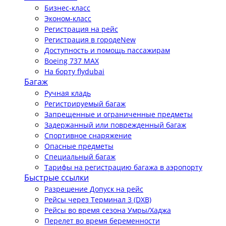
Бизнес-класс
Эконом-класс
Регистрация на рейс
Регистрация в городе
New
Доступность и помощь пассажирам
Boeing 737 MAX
На борту flydubai
Багаж
Ручная кладь
Регистрируемый багаж
Запрещенные и ограниченные предметы
Задержанный или поврежденный багаж
Спортивное снаряжение
Опасные предметы
Специальный багаж
Тарифы на регистрацию багажа в аэропорту
Быстрые ссылки
Разрешение Допуск на рейс
Рейсы через Терминал 3 (DXB)
Рейсы во время сезона Умры/Хаджа
Перелет во время беременности