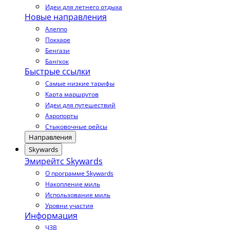
Идеи для летнего отдыха
Новые направления
Алеппо
Покхаре
Бенгази
Бангкок
Быстрые ссылки
Самые низкие тарифы
Карта маршрутов
Идеи для путешествий
Аэропорты
Стыковочные рейсы
Направления
Skywards
Эмирейтс Skywards
О программе Skywards
Накопление миль
Использование миль
Уровни участия
Информация
ЧЗВ