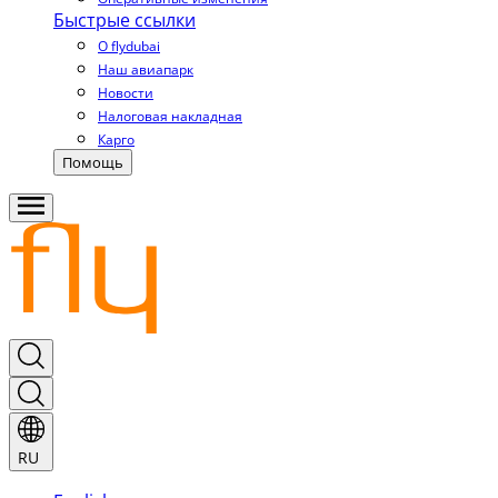
Быстрые ссылки
О flydubai
Наш авиапарк
Новости
Налоговая накладная
Карго
Помощь
RU