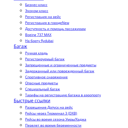
Бизнес-класс
Эконом-класс
Регистрация на рейс
Регистрация в городе
New
Доступность и помощь пассажирам
Boeing 737 MAX
На борту flydubai
Багаж
Ручная кладь
Регистрируемый багаж
Запрещенные и ограниченные предметы
Задержанный или поврежденный багаж
Спортивное снаряжение
Опасные предметы
Специальный багаж
Тарифы на регистрацию багажа в аэропорту
Быстрые ссылки
Разрешение Допуск на рейс
Рейсы через Терминал 3 (DXB)
Рейсы во время сезона Умры/Хаджа
Перелет во время беременности