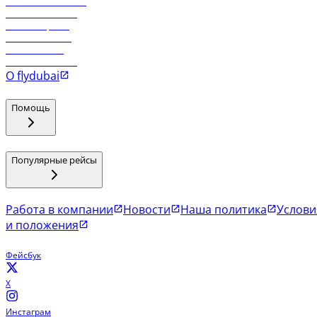
Работа в компании
Рейсы в Тбилиси
Рейсы в Эр-Рияд
Рейсы в Маскат
Рейсы в Мале
Рейсы в Коломбо
О flydubai
Помощь
Популярные рейсы
Работа в компании
Новости
Наша политика
Услови
и положения
Фейсбук
X
Инстаграм