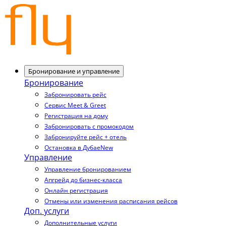
Бронирование и управление
Бронирование
Забронировать рейс
Сервис Meet & Greet
Регистрация на дому
Забронировать с промокодом
Забронируйте рейс + отель
Остановка в Дубае
New
Управление
Управление бронированием
Апгрейд до бизнес-класса
Онлайн регистрация
Отмены или изменения расписания рейсов
Доп. услуги
Дополнительные услуги