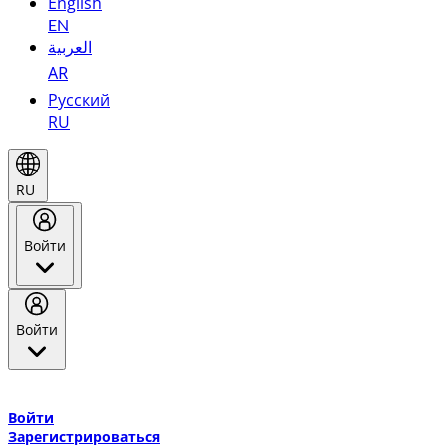
English
EN
العربية
AR
Русский
RU
RU
Войти
Войти
Добро пожаловать в Эмирейтс Skywards, программу лояльнос
авиакомпании Эмирейтс и теперь flydubai.
Войти
Зарегистрироваться