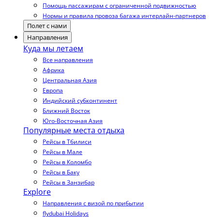
Помощь пассажирам с ограниченной подвижностью
Нормы и правила провоза багажа интерлайн-партнеров
Полет с нами
Направления
Куда мы летаем
Все направления
Африка
Центральная Азия
Европа
Индийский субконтинент
Ближний Восток
Юго-Восточная Азия
Популярные места отдыха
Рейсы в Тбилиси
Рейсы в Мале
Рейсы в Коломбо
Рейсы в Баку
Рейсы в Занзибар
Explore
Направления с визой по прибытии
flydubai Holidays