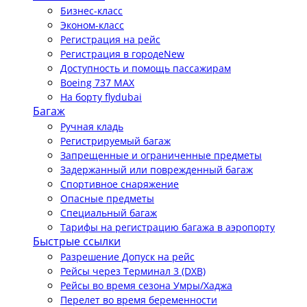
Бизнес-класс
Эконом-класс
Регистрация на рейс
Регистрация в городе
New
Доступность и помощь пассажирам
Boeing 737 MAX
На борту flydubai
Багаж
Ручная кладь
Регистрируемый багаж
Запрещенные и ограниченные предметы
Задержанный или поврежденный багаж
Спортивное снаряжение
Опасные предметы
Специальный багаж
Тарифы на регистрацию багажа в аэропорту
Быстрые ссылки
Разрешение Допуск на рейс
Рейсы через Терминал 3 (DXB)
Рейсы во время сезона Умры/Хаджа
Перелет во время беременности