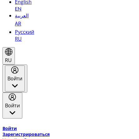
English
EN
العربية
AR
Русский
RU
RU
Войти
Войти
Добро пожаловать в Эмирейтс Skywards, программу лоя
Войти
Зарегистрироваться