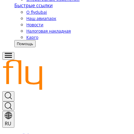
Быстрые ссылки
О flydubai
Наш авиапарк
Новости
Налоговая накладная
Карго
Помощь
RU