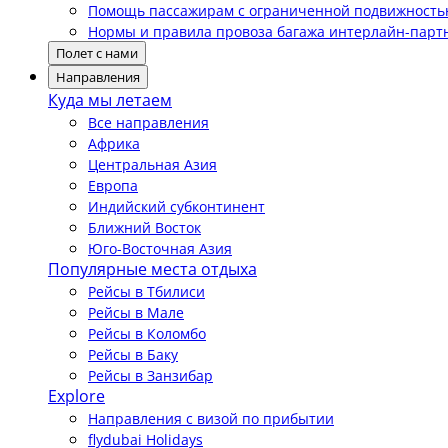
Помощь пассажирам с ограниченной подвижност
Нормы и правила провоза багажа интерлайн-парт
Полет с нами
Направления
Куда мы летаем
Все направления
Африка
Центральная Азия
Европа
Индийский субконтинент
Ближний Восток
Юго-Восточная Азия
Популярные места отдыха
Рейсы в Тбилиси
Рейсы в Мале
Рейсы в Коломбо
Рейсы в Баку
Рейсы в Занзибар
Explore
Направления с визой по прибытии
flydubai Holidays