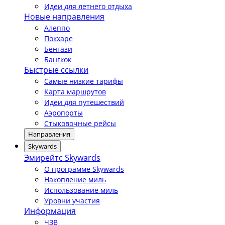
Идеи для летнего отдыха
Новые направления
Алеппо
Покхаре
Бенгази
Бангкок
Быстрые ссылки
Самые низкие тарифы
Карта маршрутов
Идеи для путешествий
Аэропорты
Стыковочные рейсы
Направления
Skywards
Эмирейтс Skywards
О программе Skywards
Накопление миль
Использование миль
Уровни участия
Информация
ЧЗВ