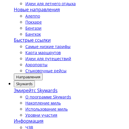
Идеи для летнего отдыха
Новые направления
Алеппо
Покхаре
Бенгази
Бангкок
Быстрые ссылки
Самые низкие тарифы
Карта маршрутов
Идеи для путешествий
Аэропорты
Стыковочные рейсы
Направления
Skywards
Эмирейтс Skywards
О программе Skywards
Накопление миль
Использование миль
Уровни участия
Информация
ЧЗВ