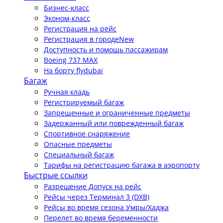
Бизнес-класс
Эконом-класс
Регистрация на рейс
Регистрация в городе
New
Доступность и помощь пассажирам
Boeing 737 MAX
На борту flydubai
Багаж
Ручная кладь
Регистрируемый багаж
Запрещенные и ограниченные предметы
Задержанный или поврежденный багаж
Спортивное снаряжение
Опасные предметы
Специальный багаж
Тарифы на регистрацию багажа в аэропорту
Быстрые ссылки
Разрешение Допуск на рейс
Рейсы через Терминал 3 (DXB)
Рейсы во время сезона Умры/Хаджа
Перелет во время беременности