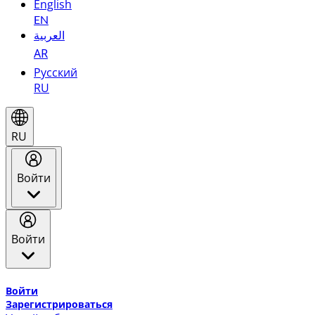
English
EN
العربية
AR
Русский
RU
RU
Войти
Войти
Добро пожаловать в Эмирейтс Skywards, программу лоя
Войти
Зарегистрироваться