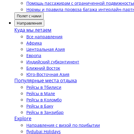
Помощь пассажирам с ограниченной подвижност
Нормы и правила провоза багажа интерлайн-парт
Полет с нами
Направления
Куда мы летаем
Все направления
Африка
Центральная Азия
Европа
Индийский субконтинент
Ближний Восток
Юго-Восточная Азия
Популярные места отдыха
Рейсы в Тбилиси
Рейсы в Мале
Рейсы в Коломбо
Рейсы в Баку
Рейсы в Занзибар
Explore
Направления с визой по прибытии
flydubai Holidays