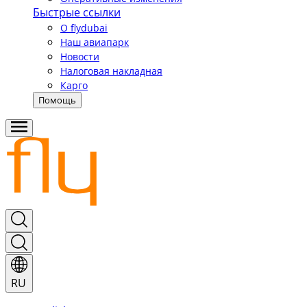
Быстрые ссылки
О flydubai
Наш авиапарк
Новости
Налоговая накладная
Карго
Помощь
RU