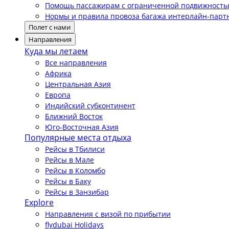
Помощь пассажирам с ограниченной подвижност
Нормы и правила провоза багажа интерлайн-парт
Полет с нами
Направления
Куда мы летаем
Все направления
Африка
Центральная Азия
Европа
Индийский субконтинент
Ближний Восток
Юго-Восточная Азия
Популярные места отдыха
Рейсы в Тбилиси
Рейсы в Мале
Рейсы в Коломбо
Рейсы в Баку
Рейсы в Занзибар
Explore
Направления с визой по прибытии
flydubai Holidays