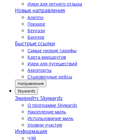
Идеи для летнего отдыха
Новые направления
Алеппо
Покхаре
Бенгази
Бангкок
Быстрые ссылки
Самые низкие тарифы
Карта маршрутов
Идеи для путешествий
Аэропорты
Стыковочные рейсы
Направления
Skywards
Эмирейтс Skywards
О программе Skywards
Накопление миль
Использование миль
Уровни участия
Информация
ЧЗВ