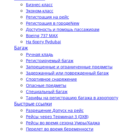
Бизнес-класс
Эконом-класс
Регистрация на рейс
Регистрация в городе
New
Доступность и помощь пассажирам
Boeing 737 MAX
На борту flydubai
Багаж
Ручная кладь
Регистрируемый багаж
Запрещенные и ограниченные предметы
Задержанный или поврежденный багаж
Спортивное снаряжение
Опасные предметы
Специальный багаж
Тарифы на регистрацию багажа в аэропорту
Быстрые ссылки
Разрешение Допуск на рейс
Рейсы через Терминал 3 (DXB)
Рейсы во время сезона Умры/Хаджа
Перелет во время беременности