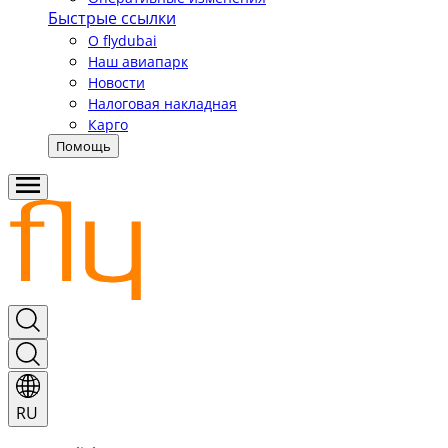
Быстрые ссылки
О flydubai
Наш авиапарк
Новости
Налоговая накладная
Карго
Помощь
RU