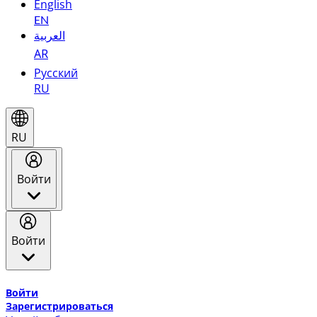
English
EN
العربية
AR
Русский
RU
RU
Войти
Войти
Добро пожаловать в Эмирейтс Skywards, программу лоя
Войти
Зарегистрироваться