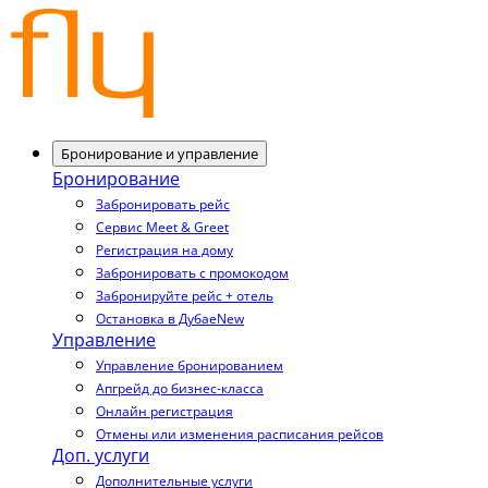
Бронирование и управление
Бронирование
Забронировать рейс
Сервис Meet & Greet
Регистрация на дому
Забронировать с промокодом
Забронируйте рейс + отель
Остановка в Дубае
New
Управление
Управление бронированием
Апгрейд до бизнес-класса
Онлайн регистрация
Отмены или изменения расписания рейсов
Доп. услуги
Дополнительные услуги