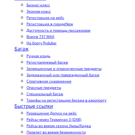
Бизнес-класс
Эконом-класс
Регистрация на рейс
Регистрация в городе
New
Доступность и помощь пассажирам
Boeing 737 MAX
На борту flydubai
Багаж
Ручная кладь
Регистрируемый багаж
Запрещенные и ограниченные предметы
Задержанный или поврежденный багаж
Спортивное снаряжение
Опасные предметы
Специальный багаж
Тарифы на регистрацию багажа в аэропорту
Быстрые ссылки
Разрешение Допуск на рейс
Рейсы через Терминал 3 (DXB)
Рейсы во время сезона Умры/Хаджа
Перелет во время беременности