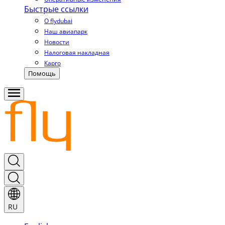
Быстрые ссылки
О flydubai
Наш авиапарк
Новости
Налоговая накладная
Карго
Помощь
RU