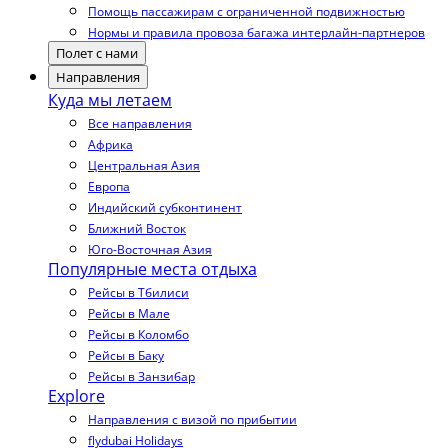
Помощь пассажирам с ограниченной подвижностью
Нормы и правила провоза багажа интерлайн-партнеров
Полет с нами
Направления
Куда мы летаем
Все направления
Африка
Центральная Азия
Европа
Индийский субконтинент
Ближний Восток
Юго-Восточная Азия
Популярные места отдыха
Рейсы в Тбилиси
Рейсы в Мале
Рейсы в Коломбо
Рейсы в Баку
Рейсы в Занзибар
Explore
Направления с визой по прибытии
flydubai Holidays