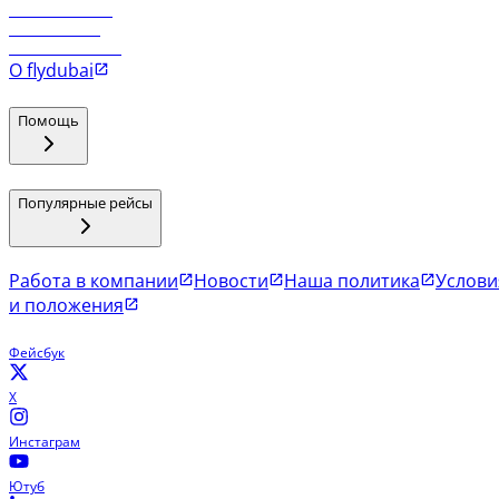
Рейсы в Маскат
Рейсы в Мале
Рейсы в Коломбо
О flydubai
Помощь
Популярные рейсы
Работа в компании
Новости
Наша политика
Услови
и положения
Фейсбук
X
Инстаграм
Ютуб