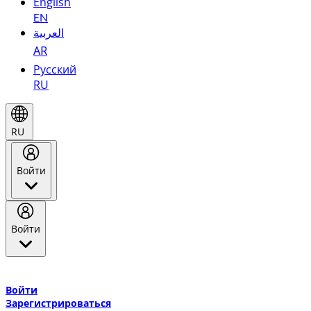
English
EN
العربية
AR
Русский
RU
RU
Войти
Войти
Добро пожаловать в Эмирейтс Skywards, программу лояльнос
авиакомпании Эмирейтс и теперь flydubai.
Войти
Зарегистрироваться