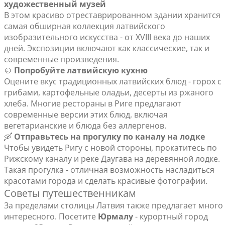
художественный музей
В этом красиво отреставрированном здании хранится
самая обширная коллекция латвийского
изобразительного искусства - от XVIII века до наших
дней. Экспозиции включают как классические, так и
современные произведения.
🍲
Попробуйте латвийскую кухню
Оцените вкус традиционных латвийских блюд - горох с
грибами, картофельные оладьи, десерты из ржаного
хлеба. Многие рестораны в Риге предлагают
современные версии этих блюд, включая
вегетарианские и блюда без аллергенов.
🛶
Отправьтесь на прогулку по каналу на лодке
Чтобы увидеть Ригу с новой стороны, прокатитесь по
Рижскому каналу и реке Даугава на деревянной лодке.
Такая прогулка - отличная возможность насладиться
красотами города и сделать красивые фотографии.
Советы путешественникам
За пределами столицы Латвия также предлагает много
интересного. Посетите
Юрмалу
- курортный город