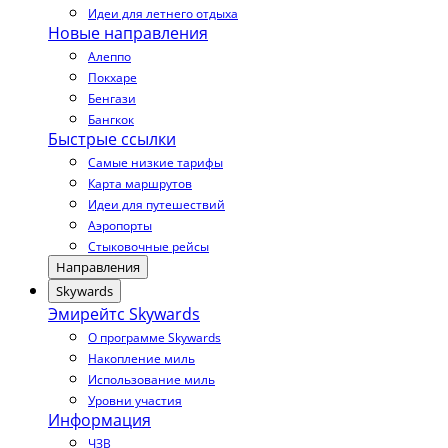
Идеи для летнего отдыха
Новые направления
Алеппо
Покхаре
Бенгази
Бангкок
Быстрые ссылки
Самые низкие тарифы
Карта маршрутов
Идеи для путешествий
Аэропорты
Стыковочные рейсы
Направления
Skywards
Эмирейтс Skywards
О программе Skywards
Накопление миль
Использование миль
Уровни участия
Информация
ЧЗВ