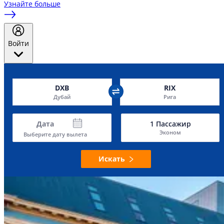
Узнайте больше
Войти
DXB
RIX
Дубай
Рига
Дата
1
Пассажир
Эконом
Выберите дату вылета
Искать