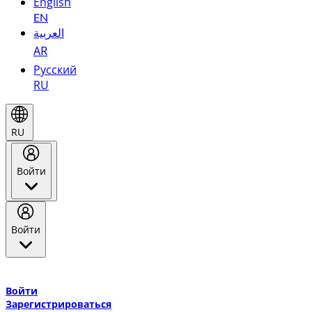
English
EN
العربية
AR
Русский
RU
RU
Войти
Войти
Добро пожаловать в Эмирейтс Skywards, программу лояльнос
авиакомпании Эмирейтс и теперь flydubai.
Войти
Зарегистрироваться