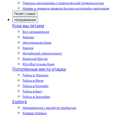
Помощь пассажирам с ограниченной подвижностью
Нормы и правила провоза багажа интерлайн-партнеров
Полет с нами
Направления
Куда мы летаем
Все направления
Африка
Центральная Азия
Европа
Индийский субконтинент
Ближний Восток
Юго-Восточная Азия
Популярные места отдыха
Рейсы в Тбилиси
Рейсы в Мале
Рейсы в Коломбо
Рейсы в Баку
Рейсы в Занзибар
Explore
Направления с визой по прибытии
flydubai Holidays