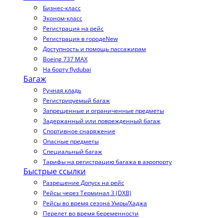
Бизнес-класс
Эконом-класс
Регистрация на рейс
Регистрация в городе
New
Доступность и помощь пассажирам
Boeing 737 MAX
На борту flydubai
Багаж
Ручная кладь
Регистрируемый багаж
Запрещенные и ограниченные предметы
Задержанный или поврежденный багаж
Спортивное снаряжение
Опасные предметы
Специальный багаж
Тарифы на регистрацию багажа в аэропорту
Быстрые ссылки
Разрешение Допуск на рейс
Рейсы через Терминал 3 (DXB)
Рейсы во время сезона Умры/Хаджа
Перелет во время беременности