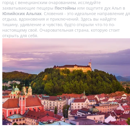
город с венецианским очарованием, исследуйте
захватывающие пещеры
Постойны
или ощутите дух Альп в
Юлийских Альпах
. Словения - это идеальное направление д
отдыха, вдохновения и приключений. Здесь вы найдёте
тишину, удивление и чувство, будто открыли что-то по-
настоящему своё. Очаровательная страна, которую стоит
открыть для себя.
Путеводитель по Любляне