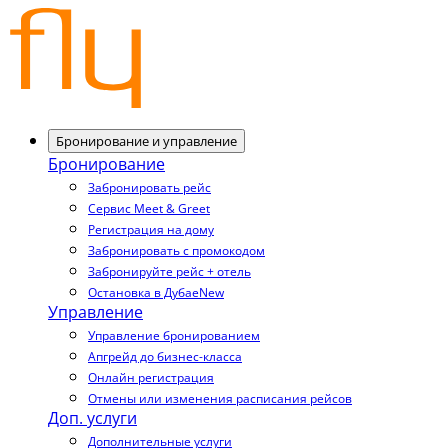
Бронирование и управление
Бронирование
Забронировать рейс
Сервис Meet & Greet
Регистрация на дому
Забронировать с промокодом
Забронируйте рейс + отель
Остановка в Дубае
New
Управление
Управление бронированием
Апгрейд до бизнес-класса
Онлайн регистрация
Отмены или изменения расписания рейсов
Доп. услуги
Дополнительные услуги