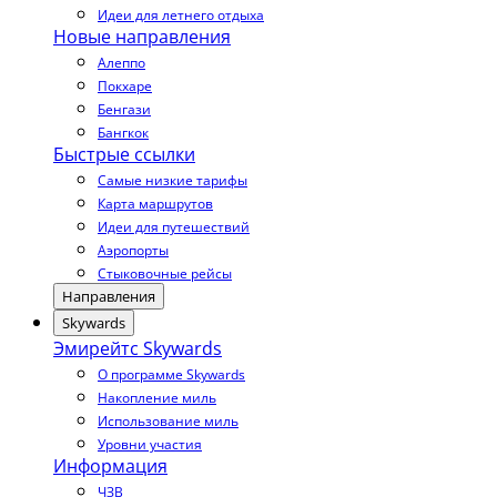
Идеи для летнего отдыха
Новые направления
Алеппо
Покхаре
Бенгази
Бангкок
Быстрые ссылки
Самые низкие тарифы
Карта маршрутов
Идеи для путешествий
Аэропорты
Стыковочные рейсы
Направления
Skywards
Эмирейтс Skywards
О программе Skywards
Накопление миль
Использование миль
Уровни участия
Информация
ЧЗВ