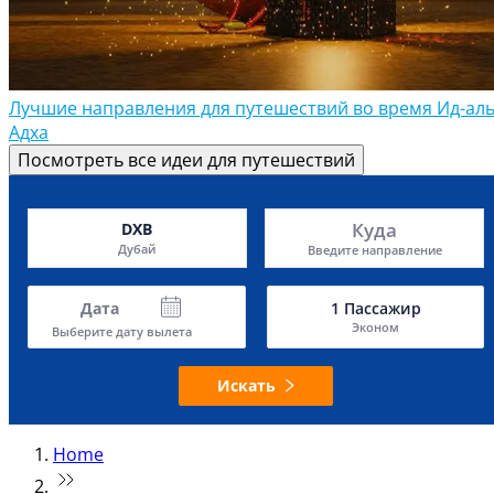
Лучшие направления для путешествий во время Ид-аль
Адха
Посмотреть все идеи для путешествий
Куда
DXB
Дубай
Введите направление
Дата
1
Пассажир
Эконом
Выберите дату вылета
Искать
Home