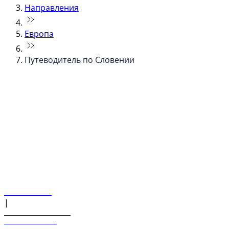
Направления
Европа
Путеводитель по Словении
© flydubai 2026. Все права защищены.
Наша политика
|
Условия и положения
+971 600 54 44 45