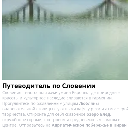
Путеводитель по Словении
Словения - настоящая жемчужина Европы, где природные
красоты и культурное наследие сливаются в гармонии.
Прогуляйтесь по оживлённым улицам
Любляны
-
очаровательной столицы с уютными кафе у реки и атмосферо
творчества. Откройте для себя сказочное
озеро Блед
,
окружённое горами, с островом и средневековым замком в
центре. Отправьтесь на
Адриатическое побережье в Пиран