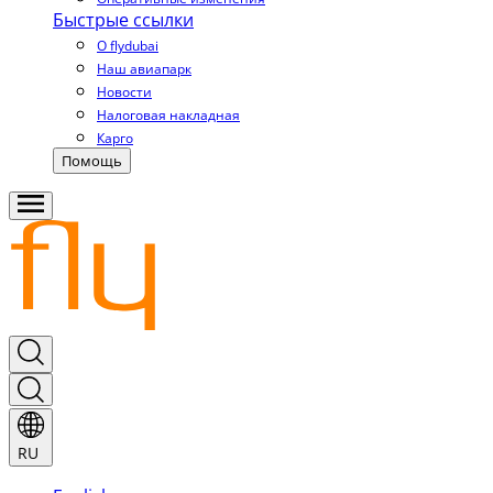
Быстрые ссылки
О flydubai
Наш авиапарк
Новости
Налоговая накладная
Карго
Помощь
RU