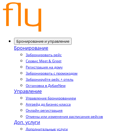
Бронирование и управление
Бронирование
Забронировать рейс
Сервис Meet & Greet
Регистрация на дому
Забронировать с промокодом
Забронируйте рейс + отель
Остановка в Дубае
New
Управление
Управление бронированием
Апгрейд до бизнес-класса
Онлайн регистрация
Отмены или изменения расписания рейсов
Доп. услуги
Дополнительные услуги