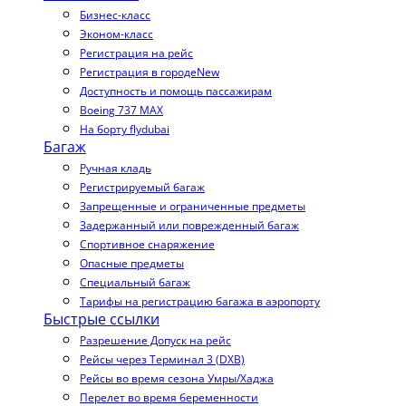
Бизнес-класс
Эконом-класс
Регистрация на рейс
Регистрация в городе
New
Доступность и помощь пассажирам
Boeing 737 MAX
На борту flydubai
Багаж
Ручная кладь
Регистрируемый багаж
Запрещенные и ограниченные предметы
Задержанный или поврежденный багаж
Спортивное снаряжение
Опасные предметы
Специальный багаж
Тарифы на регистрацию багажа в аэропорту
Быстрые ссылки
Разрешение Допуск на рейс
Рейсы через Терминал 3 (DXB)
Рейсы во время сезона Умры/Хаджа
Перелет во время беременности