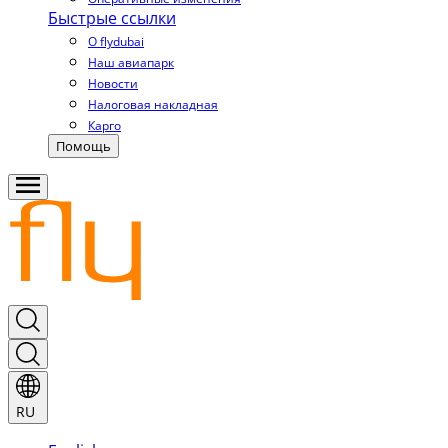
Быстрые ссылки
О flydubai
Наш авиапарк
Новости
Налоговая накладная
Карго
Помощь
RU