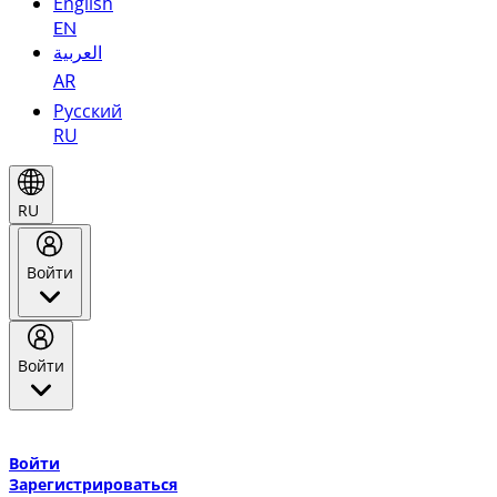
English
EN
العربية
AR
Русский
RU
RU
Войти
Войти
Добро пожаловать в Эмирейтс Skywards, программу лояльнос
авиакомпании Эмирейтс и теперь flydubai.
Войти
Зарегистрироваться