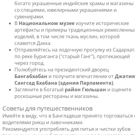
богато украшенные индийские храмы и магазины
со специями, ювелирными украшениями и
сувенирами.
В
Национальном музее
изучите исторические
артефакты и примеры традиционных ремесленны
изделий, в том числе ткань муслин, которой
славится Дакка.
Отправляйтесь на лодочную прогулку из Садархат
по реке Буриганга ("старый Ганг"), протекающей
через город.
Полюбуйтесь на президентский дворец
Бангабхабан
и получите впечатление от
Джатия
Сангсад Бхабана (здания Парламента)
.
Загляните в богатый
район Гюльшан
и оцените
роскошные рестораны и магазины.
Советы для путешественников
Имейте в виду, что в Бангладеше принято торговаться 
водителями рикш и лавочниками.
Рекомендуется употреблять для питья и чистки зубов