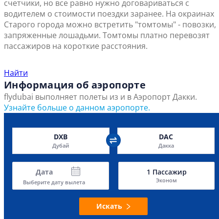
счетчики, но все равно нужно договариваться с
водителем о стоимости поездки заранее. На окраинах
Старого города можно встретить "томтомы" - повозки,
запряженные лошадьми. Томтомы платно перевозят
пассажиров на короткие расстояния.
Найти ближайший офис продаж
Найти
Информация об аэропорте
flydubai выполняет полеты из и в Аэропорт Дакки.
Узнайте больше о данном аэропорте.
DXB
DAC
Дубай
Дакка
Дата
1
Пассажир
Эконом
Выберите дату вылета
Искать