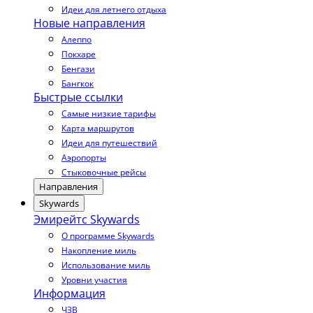
Идеи для летнего отдыха
Новые направления
Алеппо
Покхаре
Бенгази
Бангкок
Быстрые ссылки
Самые низкие тарифы
Карта маршрутов
Идеи для путешествий
Аэропорты
Стыковочные рейсы
Направления
Skywards
Эмирейтс Skywards
О программе Skywards
Накопление миль
Использование миль
Уровни участия
Информация
ЧЗВ