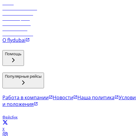
Отели
Работа в компании
Рейсы в Тбилиси
Рейсы в Эр-Рияд
Рейсы в Маскат
Рейсы в Мале
Рейсы в Коломбо
О flydubai
Помощь
Популярные рейсы
Работа в компании
Новости
Наша политика
Услови
и положения
Фейсбук
X