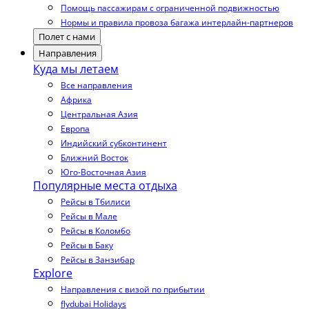
Помощь пассажирам с ограниченной подвижностью
Нормы и правила провоза багажа интерлайн-партнеров
Полет с нами
Направления
Куда мы летаем
Все направления
Африка
Центральная Азия
Европа
Индийский субконтинент
Ближний Восток
Юго-Восточная Азия
Популярные места отдыха
Рейсы в Тбилиси
Рейсы в Мале
Рейсы в Коломбо
Рейсы в Баку
Рейсы в Занзибар
Explore
Направления с визой по прибытии
flydubai Holidays