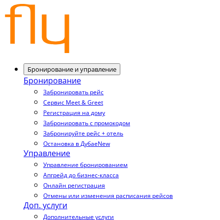
Бронирование и управление
Бронирование
Забронировать рейс
Сервис Meet & Greet
Регистрация на дому
Забронировать с промокодом
Забронируйте рейс + отель
Остановка в Дубае
New
Управление
Управление бронированием
Апгрейд до бизнес-класса
Онлайн регистрация
Отмены или изменения расписания рейсов
Доп. услуги
Дополнительные услуги