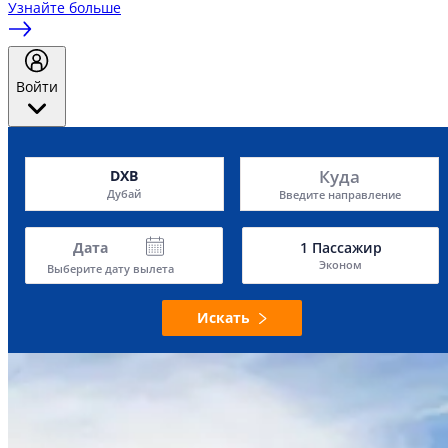
Узнайте больше
Войти
Куда
DXB
Дубай
Введите направление
Дата
1
Пассажир
Эконом
Выберите дату вылета
Искать