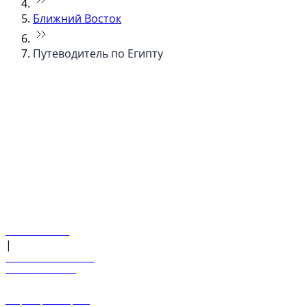
Ближний Восток
Путеводитель по Египту
© flydubai 2026. Все права защищены.
Наша политика
|
Условия и положения
+971 600 54 44 45
Забронировать рейс