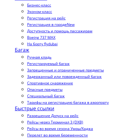
Бизнес-класс
Эконом-класс
Регистрация на рейс
Регистрация в городе
New
Доступность и помощь пассажирам
Boeing 737 MAX
На борту flydubai
Багаж
Ручная кладь
Регистрируемый багаж
Запрещенные и ограниченные предметы
Задержанный или поврежденный багаж
Спортивное снаряжение
Опасные предметы
Специальный багаж
Тарифы на регистрацию багажа в аэропорту
Быстрые ссылки
Разрешение Допуск на рейс
Рейсы через Терминал 3 (DXB)
Рейсы во время сезона Умры/Хаджа
Перелет во время беременности