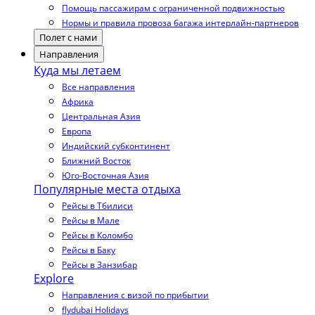
Помощь пассажирам с ограниченной подвижностью
Нормы и правила провоза багажа интерлайн-партнеров
Полет с нами
Направления
Куда мы летаем
Все направления
Африка
Центральная Азия
Европа
Индийский субконтинент
Ближний Восток
Юго-Восточная Азия
Популярные места отдыха
Рейсы в Тбилиси
Рейсы в Мале
Рейсы в Коломбо
Рейсы в Баку
Рейсы в Занзибар
Explore
Направления с визой по прибытии
flydubai Holidays