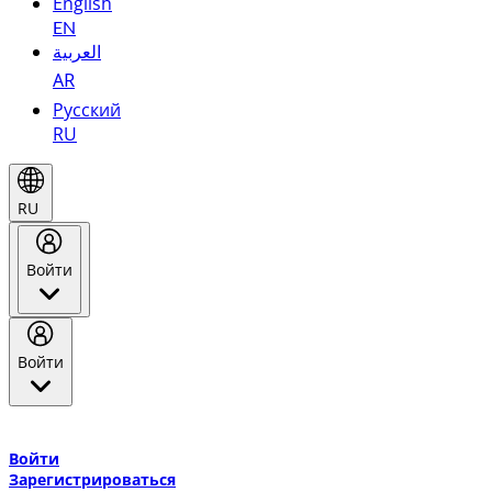
English
EN
العربية
AR
Русский
RU
RU
Войти
Войти
Добро пожаловать в Эмирейтс Skywards, программу лояльнос
авиакомпании Эмирейтс и теперь flydubai.
Войти
Зарегистрироваться