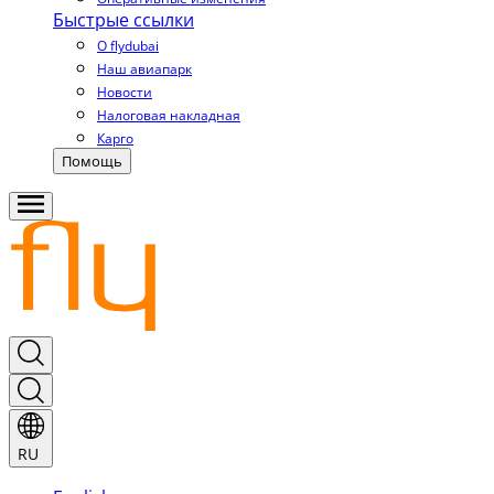
Быстрые ссылки
О flydubai
Наш авиапарк
Новости
Налоговая накладная
Карго
Помощь
RU