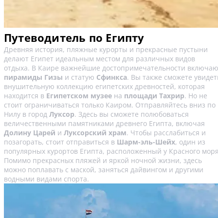
Путеводитель по Египту
Древняя история, пляжные курорты и прекрасные пустыни
делают Египет идеальным местом для различных видов
отдыха. В Каире важнейшие достопримечательности включаю
пирамиды Гизы
и статую
Сфинкса
. Вы также сможете увидет
внушительную коллекцию египетских древностей, которая
находится в
Египетском музее
на
площади Тахрир
. Но не
стоит ограничиваться только Каиром. Отправляйтесь вниз по
Нилу в город
Луксор
. Здесь вы сможете полюбоваться
величественными памятниками древнего Египта, включая
Долину Царей
и
Луксорский храм
. Чтобы расслабиться и
позагорать, стоит отправиться в
Шарм-эль-Шейх
, один из
популярных курортов Египта, расположенный у Красного моря
Помимо прекрасных пляжей и яркой ночной жизни, здесь
можно поплавать с маской, заняться дайвингом и другими
водными видами спорта.