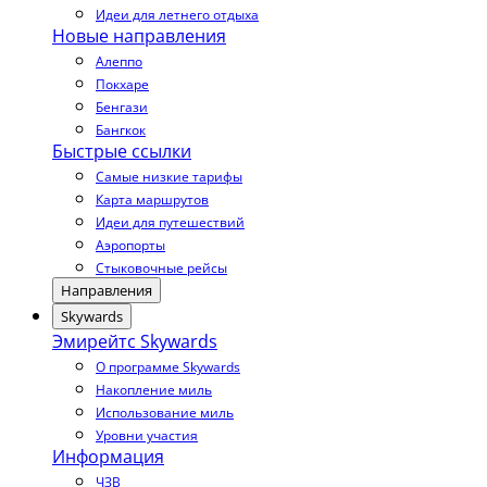
Идеи для летнего отдыха
Новые направления
Алеппо
Покхаре
Бенгази
Бангкок
Быстрые ссылки
Самые низкие тарифы
Карта маршрутов
Идеи для путешествий
Аэропорты
Стыковочные рейсы
Направления
Skywards
Эмирейтс Skywards
О программе Skywards
Накопление миль
Использование миль
Уровни участия
Информация
ЧЗВ